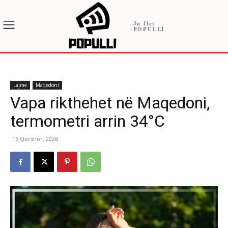
Ju flet
POPULLI
Lajme
Maqedoni
Vapa rikthehet në Maqedoni,
termometri arrin 34°C
15 Qershor, 2026