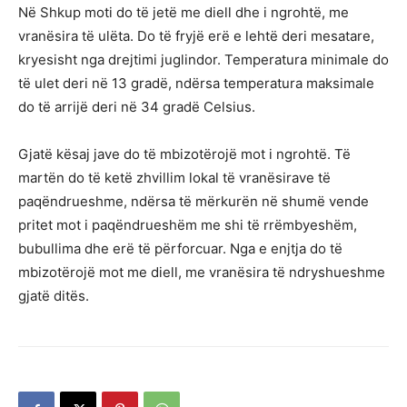
Në Shkup moti do të jetë me diell dhe i ngrohtë, me
vranësira të ulëta. Do të fryjë erë e lehtë deri mesatare,
kryesisht nga drejtimi juglindor. Temperatura minimale do
të ulet deri në 13 gradë, ndërsa temperatura maksimale
do të arrijë deri në 34 gradë Celsius.
Gjatë kësaj jave do të mbizotërojë mot i ngrohtë. Të
martën do të ketë zhvillim lokal të vranësirave të
paqëndrueshme, ndërsa të mërkurën në shumë vende
pritet mot i paqëndrueshëm me shi të rrëmbyeshëm,
bubullima dhe erë të përforcuar. Nga e enjtja do të
mbizotërojë mot me diell, me vranësira të ndryshueshme
gjatë ditës.