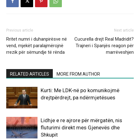
Previous article
Next article
Rritet numri i duhanpirësve në
Cucurella drejt Real Madridit?
vend, mjekët paralajmërojnë
Trajneri i Spanjës reagon për
rrezik për sëmundje të rënda
marrëveshjen
RELATED ARTICLES
MORE FROM AUTHOR
Kurti: Me LDK-në po komunikojmë
drejtpërdrejt, pa ndërmjetësues
Lidhje e re ajrore për mërgatën, nis
fluturimi direkt mes Gjenevës dhe
Shkupit