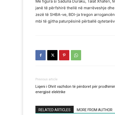
Me figura si Sadulla Duraku, Talat Xhaferi, 
janë të përfshirë thellë në marrëveshje dhe 
zezë të SHBA-ve, BDI-ja tregon arrogancën e
mbi të gjitha paturpësinë përballë qytetarë
Previous article
Liqeni i Ohrit vazhdon të përdoret për prodhimi
energjisë elektrike
RELATED ARTICLES
MORE FROM AUTHOR