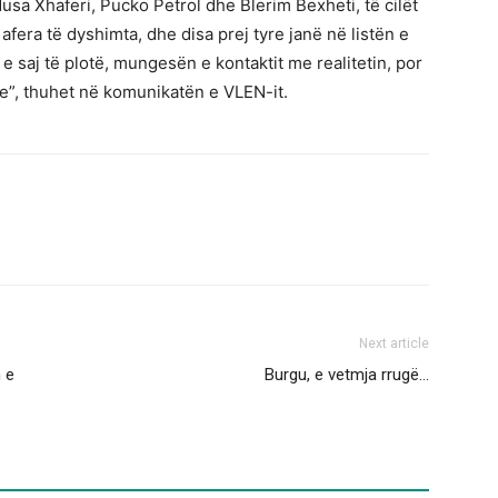
Musa Xhaferi, Pucko Petrol dhe Blerim Bexheti, të cilët
afera të dyshimta, dhe disa prej tyre janë në listën e
 saj të plotë, mungesën e kontaktit me realitetin, por
ve”, thuhet në komunikatën e VLEN-it.
Next article
n e
Burgu, e vetmja rrugë…