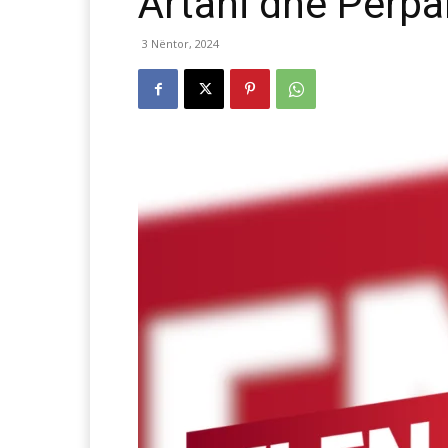
Artani dhe Përpa
3 Nëntor, 2024