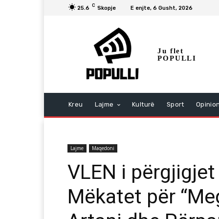
C
25.6
Skopje
E enjte, 6 Gusht, 2026
Ju flet
POPULLI
Kreu
Lajme
Kulturë
Sport
Opinio
Lajme
Maqedoni
VLEN i përgjigjet
Mëkatet për “Meg