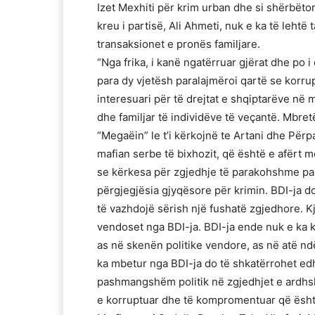
Izet Mexhiti për krim urban dhe si shërbëtor
kreu i partisë, Ali Ahmeti, nuk e ka të leht
transaksionet e pronës familjare.
“Nga frika, i kanë ngatërruar gjërat dhe po i d
para dy vjetësh paralajmëroi qartë se korrup
interesuari për të drejtat e shqiptarëve në
dhe familjar të individëve të veçantë. Mbret
“Megaëin” le t’i kërkojnë te Artani dhe Përp
mafian serbe të bixhozit, që është e afërt m
se kërkesa për zgjedhje të parakohshme pa
përgjegjësia gjyqësore për krimin. BDI-ja d
të vazhdojë sërish një fushatë zgjedhore. K
vendoset nga BDI-ja. BDI-ja ende nuk e ka k
as në skenën politike vendore, as në atë nd
ka mbetur nga BDI-ja do të shkatërrohet edhe
pashmangshëm politik në zgjedhjet e ardhs
e korruptuar dhe të kompromentuar që ësht