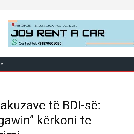
ne
 akuzave të BDI-së:
awin” kërkoni te