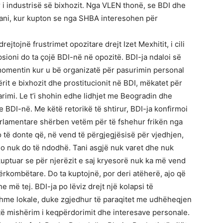
 i industrisë së bixhozit. Nga VLEN thonë, se BDI dhe
ë tani, kur kupton se nga SHBA interesohen për
rejtojnë frustrimet opozitare drejt Izet Mexhitit, i cili
sioni do ta çojë BDI-në në opozitë. BDI-ja ndaloi së
 momentin kur u bë organizatë për pasurimin personal
ërit e bixhozit dhe prostitucionit në BDI, mëkatet për
arimi. Le t’i shohin edhe lidhjet me Beogradin dhe
e BDI-në. Me këtë retorikë të shtirur, BDI-ja konfirmoi
rlamentare shërben vetëm për të fshehur frikën nga
o të donte që, në vend të përgjegjësisë për vjedhjen,
jo nuk do të ndodhë. Tani asgjë nuk varet dhe nuk
uptuar se për njerëzit e saj kryesorë nuk ka më vend
ërkombëtare. Do ta kuptojnë, por deri atëherë, ajo që
 më tej. BDI-ja po lëviz drejt një kolapsi të
hme lokale, duke zgjedhur të paraqitet me udhëheqjen
ë mishërim i keqpërdorimit dhe interesave personale.