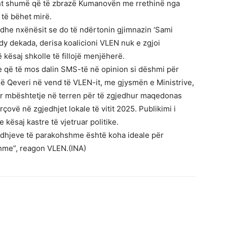
isht shumë që të zbrazë Kumanovën me rrethinë nga
 të bëhet mirë.
t dhe nxënësit se do të ndërtonin gjimnazin ‘Sami
y dekada, derisa koalicioni VLEN nuk e zgjoi
ë kësaj shkolle të fillojë menjëherë.
 që të mos dalin SMS-të në opinion si dëshmi për
në Qeveri në vend të VLEN-it, me gjysmën e Ministrive,
ër mbështetje në terren për të zgjedhur maqedonas
ovë në zgjedhjet lokale të vitit 2025. Publikimi i
kësaj kastre të vjetruar politike.
edhjeve të parakohshme është koha ideale për
shme”, reagon VLEN.(INA)