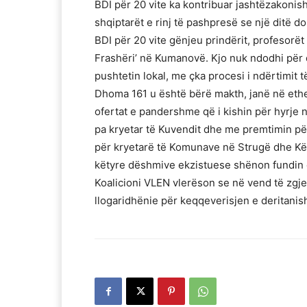
BDI për 20 vite ka kontribuar jashtëzakon
shqiptarët e rinj të pashpresë se një ditë do
BDI për 20 vite gënjeu prindërit, profesorë
Frashëri’ në Kumanovë. Kjo nuk ndodhi për d
pushtetin lokal, me çka procesi i ndërtimit t
Dhoma 161 u është bërë makth, janë në ethe
ofertat e pandershme që i kishin për hyrje 
pa kryetar të Kuvendit dhe me premtimin p
për kryetarë të Komunave në Strugë dhe Kërç
këtyre dëshmive ekzistuese shënon fundin e 
Koalicioni VLEN vlerëson se në vend të zgj
llogaridhënie për keqqeverisjen e deritani