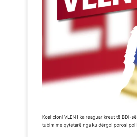
Koalicioni VLEN i ka reaguar kreut të BDI-s
tubim me qytetarë nga ku dërgoi porosi poli