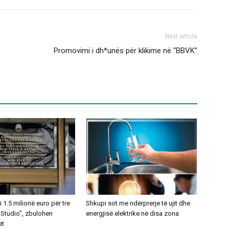
Next article
Promovimi i dh*unës për klikime në “BBVK”
1.5 milionë euro për tre
Shkupi sot me ndërprerje të ujit dhe
 Studio”, zbulohen
energjisë elektrike në disa zona
et