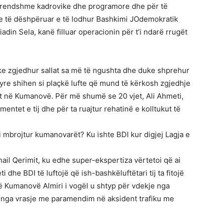
brendshme kadrovike dhe programore dhe për të
yre të dëshpëruar e të lodhur Bashkimi JОdemokratik
iadin Sela, kanë filluar operacionin për t’i ndarë rrugët
uke zgjedhur sallat sa më të ngushta dhe duke shprehur
tyre shihen si plaçkë lufte që mund të kërkosh zgjedhje
it në Kumanovë. Për më shumë se 20 vjet, Ali Ahmeti,
ntet e tij dhe për ta ruajtur rehatinë e kolltukut të
t’i mbrojtur kumanovarët? Ku ishte BDI kur digjej Lagja e
il Qerimit, ku edhe super-ekspertiza vërtetoi që ai
i dhe BDI të luftojë që ish-bashkëluftëtari tij ta fitojë
në Kumanovë Almiri i vogël u shtyp për vdekje nga
 nga vrasje me paramendim në aksident trafiku me