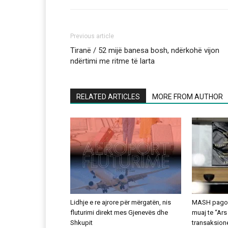
Previous article
Tiranë / 52 mijë banesa bosh, ndërkohë vijon
ndërtimi me ritme të larta
RELATED ARTICLES
MORE FROM AUTHOR
Lidhje e re ajrore për mërgatën, nis
MASH pagoi 
fluturimi direkt mes Gjenevës dhe
muaj te “Ars
Shkupit
transaksion