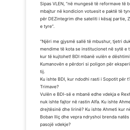
Sipas VLEN, “në mungesë të reformave të 
mbajtur në kondicion votuesit e paktë të t
për DEZintegrim dhe sateliti i kësaj partie, Z
e tyre”.
“Njëri me gjysmë sallë të mbushur, tjetri d
mendime të kota se institucionet në sytë e 
kur të kujtohet! BDI mbanë vulën e dështim
Kumanovën e përdori si poligon për eksperime
tij.
Ku ishte BDI, kur ndodhi rasti i Sopotit për 
Trimave?
Vulën e BDI-së e mbanë edhe vdekja e Rexha
nuk ishte fajtor në rastin Alfa. Ku ishte Ahmet
drejtësinë dhe lirinë? Ku ishte Ahmeti kur 
Boban Iliç dhe vepra ndryshoi brenda natës
pasojë vdekje?