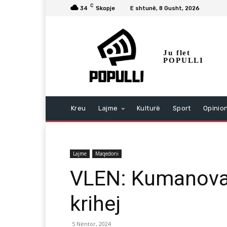
C
34
Skopje
E shtunë, 8 Gusht, 2026
Ju flet
POPULLI
Kreu
Lajme
Kulturë
Sport
Opinio
Lajme
Maqedoni
VLEN: Kumanova d
krihej
5 Nëntor, 2024