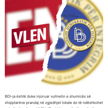
BDI-ja është duke injoruar vullnetin e shumicës së
shqiptarëve prandaj në zgjedhjet lokale do të ndëshkohet