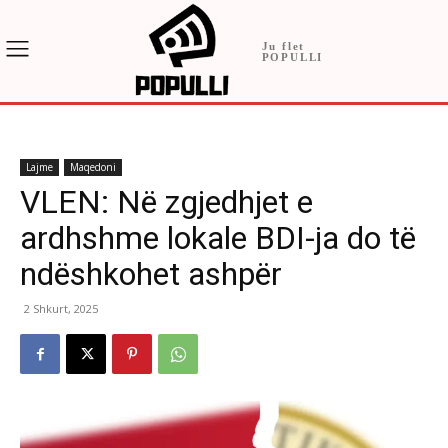
Ju flet
POPULLI
Lajme
Maqedoni
VLEN: Në zgjedhjet e
ardhshme lokale BDI-ja do të
ndëshkohet ashpër
2 Shkurt, 2025