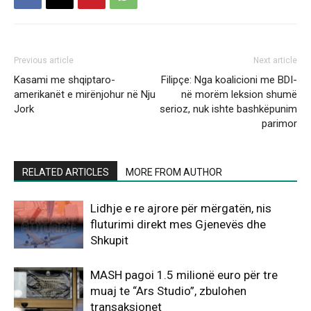
Previous article
Next article
Kasami me shqiptaro-
Filipçe: Nga koalicioni me BDI-
amerikanët e mirënjohur në Nju
në morëm leksion shumë
Jork
serioz, nuk ishte bashkëpunim
parimor
RELATED ARTICLES
MORE FROM AUTHOR
Lidhje e re ajrore për mërgatën, nis
fluturimi direkt mes Gjenevës dhe
Shkupit
MASH pagoi 1.5 milionë euro për tre
muaj te “Ars Studio”, zbulohen
transaksionet