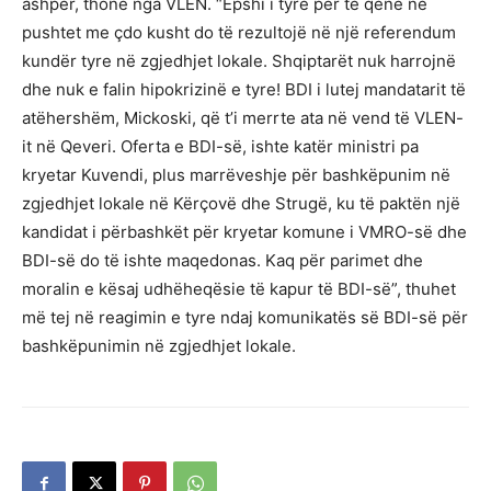
ashpër, thonë nga VLEN. “Epshi i tyre për të qenë në
pushtet me çdo kusht do të rezultojë në një referendum
kundër tyre në zgjedhjet lokale. Shqiptarët nuk harrojnë
dhe nuk e falin hipokrizinë e tyre! BDI i lutej mandatarit të
atëhershëm, Mickoski, që t’i merrte ata në vend të VLEN-
it në Qeveri. Oferta e BDI-së, ishte katër ministri pa
kryetar Kuvendi, plus marrëveshje për bashkëpunim në
zgjedhjet lokale në Kërçovë dhe Strugë, ku të paktën një
kandidat i përbashkët për kryetar komune i VMRO-së dhe
BDI-së do të ishte maqedonas. Kaq për parimet dhe
moralin e kësaj udhëheqësie të kapur të BDI-së”, thuhet
më tej në reagimin e tyre ndaj komunikatës së BDI-së për
bashkëpunimin në zgjedhjet lokale.