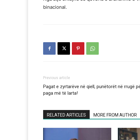
binacional.
Previous article
Pagat e zyrtarëve në qiell, punëtorët në rrugë p
paga më të larta!
RELATED ARTICLES
MORE FROM AUTHOR