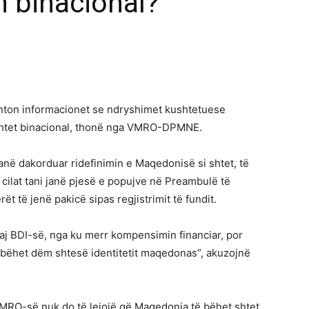
n binacional?
nton informacionet se ndryshimet kushtetuese
shtet binacional, thonë nga VMRO-DPMNE.
ë dakorduar ridefinimin e Maqedonisë si shtet, të
ë cilat tani janë pjesë e popujve në Preambulë të
t të jenë pakicë sipas regjistrimit të fundit.
aj BDI-së, nga ku merr kompensimin financiar, por
i bëhet dëm shtesë identitetit maqedonas”, akuzojnë
MRO-së nuk do të lejojë që Maqedonia të bëhet shtet