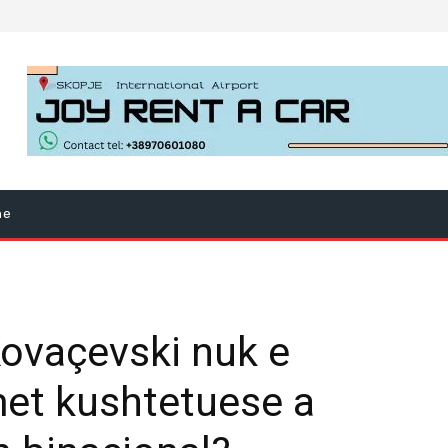
ne
vaçevski nuk e
et kushtetuese a