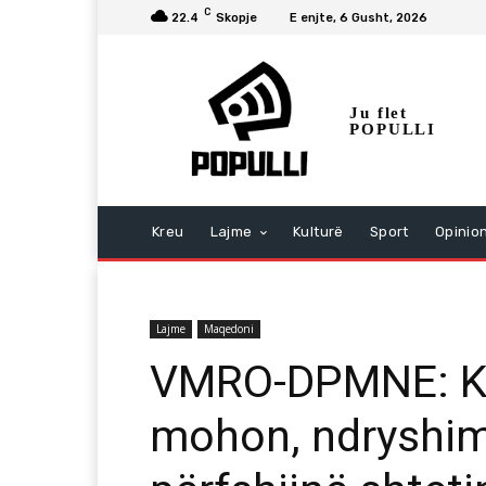
C
22.4
Skopje
E enjte, 6 Gusht, 2026
Ju flet
POPULLI
Kreu
Lajme
Kulturë
Sport
Opinio
Lajme
Maqedoni
VMRO-DPMNE: Ko
mohon, ndryshim