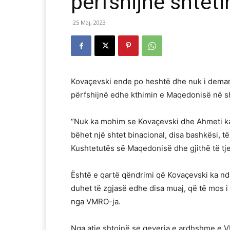
përfshijnë shteti
25 Maj, 2023
Kovaçevski ende po heshtë dhe nuk i dema
përfshijnë edhe kthimin e Maqedonisë në 
“Nuk ka mohim se Kovaçevski dhe Ahmeti kan
bëhet një shtet binacional, disa bashkësi, t
Kushtetutës së Maqedonisë dhe gjithë të tjerë
Është e qartë qëndrimi që Kovaçevski ka nd
duhet të zgjasë edhe disa muaj, që të mos 
nga VMRO-ja.
Nga atje shtojnë se qeveria e ardhshme e V