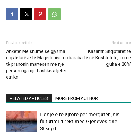
Previous article
Next article
Anketë: Më shumë se gjysma
Kasami: Shqiptarët të
e qytetarëve të Maqedonisë do
barabartë në Kushtetutë, jo më
të pranonin martesën me një
‘gjuha e 20%’
person nga një bashkësi tjetër
etnike
RELATED ARTICLES
MORE FROM AUTHOR
Lidhje e re ajrore për mërgatën, nis
fluturimi direkt mes Gjenevës dhe
Shkupit