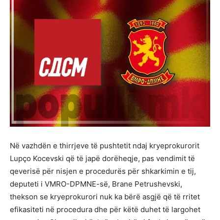
Në vazhdën e thirrjeve të pushtetit ndaj kryeprokurorit
Lupço Kocevski që të japë dorëheqje, pas vendimit të
qeverisë për nisjen e procedurës për shkarkimin e tij,
deputeti i VMRO-DPMNE-së, Brane Petrushevski,
thekson se kryeprokurori nuk ka bërë asgjë që të rritet
efikasiteti në procedura dhe për këtë duhet të largohet