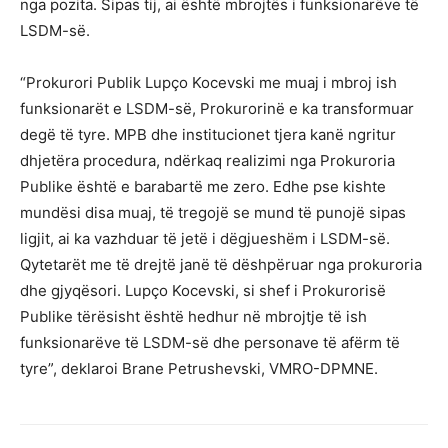
nga pozita. Sipas tij, ai është mbrojtës i funksionarëve të
LSDM-së.
“Prokurori Publik Lupço Kocevski me muaj i mbroj ish
funksionarët e LSDM-së, Prokurorinë e ka transformuar
degë të tyre. MPB dhe institucionet tjera kanë ngritur
dhjetëra procedura, ndërkaq realizimi nga Prokuroria
Publike është e barabartë me zero. Edhe pse kishte
mundësi disa muaj, të tregojë se mund të punojë sipas
ligjit, ai ka vazhduar të jetë i dëgjueshëm i LSDM-së.
Qytetarët me të drejtë janë të dëshpëruar nga prokuroria
dhe gjyqësori. Lupço Kocevski, si shef i Prokurorisë
Publike tërësisht është hedhur në mbrojtje të ish
funksionarëve të LSDM-së dhe personave të afërm të
tyre”, deklaroi Brane Petrushevski, VMRO-DPMNE.