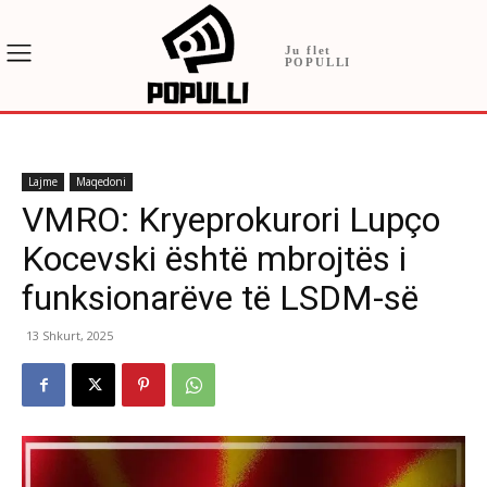
Ju flet
POPULLI
Lajme
Maqedoni
VMRO: Kryeprokurori Lupço
Kocevski është mbrojtës i
funksionarëve të LSDM-së
13 Shkurt, 2025