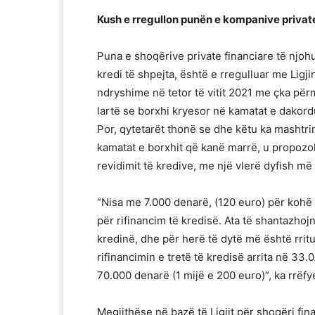
Kush e rregullon punën e kompanive private
Puna e shoqërive private financiare të njohur
kredi të shpejta, është e rregulluar me Ligj
ndryshime në tetor të vitit 2021 me çka për
lartë se borxhi kryesor në kamatat e dakor
Por, qytetarët thonë se dhe këtu ka mashtri
kamatat e borxhit që kanë marrë, u propozoh
revidimit të kredive, me një vlerë dyfish më 
“Nisa me 7.000 denarë, (120 euro) për kohë 
për rifinancim të kredisë. Ata të shantazh
kredinë, dhe për herë të dytë më është rrit
rifinancimin e tretë të kredisë arrita në 33
70.000 denarë (1 mijë e 200 euro)”, ka rrëfy
Megjithëse në bazë të Ligjit për shoqëri fi