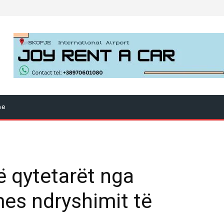
ne
ë qytetarët nga
mes ndryshimit të