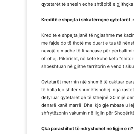
qytetarët të shesin edhe shtëpitë e gjithçk
Kreditë e shpejta i shkatërrojnë qytetarët,
Kreditë e shpejta janë të ngjashme me kaz
me fajde do të thotë me duart e tua të nënsh
nevojë e madhe të financave për përballim
ofrohej. Pikërisht, në këtë kohë këto “shito
shpeshtuan në gjithë territorin e vendit sik
Qytetarët merrnin një shumë të caktuar para
të holla kjo shifër shumëfishohej, nga raste
detyruar qytetarët që të kthejnë 30 mijë d
denarë kanë marrë. Dhe, kjo gjë mbase u le
shfrytëzonin vakumin në ligjin për Shoqërit
Çka parashihet të ndryshohet në ligjin e ri?