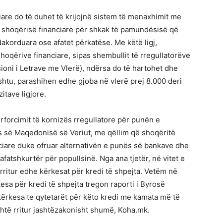
ciare do të duhet të krijojnë sistem të menaxhimit me
ë shoqërisë financiare për shkak të pamundësisë që
e dakorduara ose afatet përkatëse. Me këtë ligj,
oqërive financiare, sipas shembullit të rregullatorëve
sioni i Letrave me Vlerë), ndërsa do të hartohet dhe
shtu, parashihen edhe gjoba në vlerë prej 8.000 deri
tave ligjore.
rforcimit të kornizës rregullatore për punën e
s së Maqedonisë së Veriut, me qëllim që shoqëritë
anciare duke ofruar alternativën e punës së bankave dhe
fatshkurtër për popullsinë. Nga ana tjetër, në vitet e
ritur edhe kërkesat për kredi të shpejta. Vetëm në
kesa për kredi të shpejta tregon raporti i Byrosë
ërkesa te qytetarët për këto kredi me kamata më të
shtë rritur jashtëzakonisht shumë, Koha.mk.