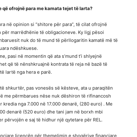
 që ofrojnë para me kamata tejet të larta?
a në opinion si “shitore për para”, të cilat ofrojnë
in për marrëdhënie të obligacioneve. Ky ligj pësoi
mbaruesit nuk do të mund të përllogaritin kamatë më të
duara ndëshkuese.
me, pasi në momentin që ata s’mund t’i shlyejnë
et që të nënshkruajnë kontrata të reja në bazë të
të lartë nga hera e parë.
të shkurtër, pas vonesës së kësteve, ata u paraqitën
ojnë me përmbarues nëse nuk dëshiron të rifinancosh
ur kredia nga 7.000 në 17.000 denarë, (280 euro) . Me
.000 denarë (520 euro) dhe tani jam në borxh mbi
er përvojën e saj të hidhur një qytetare për REL.
nanciare licencën për themelimin e shoqërive financiare