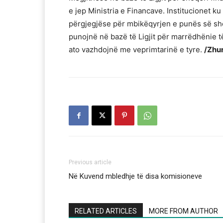
e jep Ministria e Financave. Institucionet k
përgjegjëse për mbikëqyrjen e punës së shoq
punojnë në bazë të Ligjit për marrëdhënie të
ato vazhdojnë me veprimtarinë e tyre.
/Zhu
Previous article
Në Kuvend mbledhje të disa komisioneve
RELATED ARTICLES
MORE FROM AUTHOR