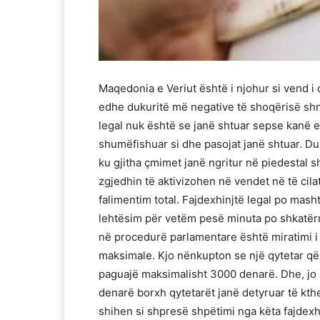
Maqedonia e Veriut është i njohur si vend i 
edhe dukuritë më negative të shoqërisë sh
legal nuk është se janë shtuar sepse kanë ek
shumëfishuar si dhe pasojat janë shtuar. Du
ku gjitha çmimet janë ngritur në piedestal 
zgjedhin të aktivizohen në vendet në të ci
falimentim total. Fajdexhinjtë legal po mas
lehtësim për vetëm pesë minuta po shkatërr
në procedurë parlamentare është miratimi i
maksimale. Kjo nënkupton se një qytetar q
paguajë maksimalisht 3000 denarë. Dhe, jo
denarë borxh qytetarët janë detyruar të kthe
shihen si shpresë shpëtimi nga këta fajdexh