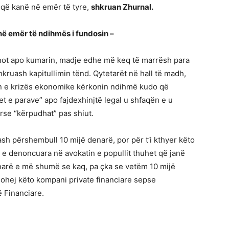
a që kanë në emër të tyre,
shkruan Zhurnal.
 në emër të ndihmës i fundosin –
inot apo kumarin, madje edhe më keq të marrësh para
kruash kapitullimin tënd. Qytetarët në hall të madh,
in e krizës ekonomike kërkonin ndihmë kudo që
ret e parave” apo fajdexhinjtë legal u shfaqën e u
urse “kërpudhat” pas shiut.
sh përshembull 10 mijë denarë, por për t’i kthyer këto
t e denoncuara në avokatin e popullit thuhet që janë
enarë e më shumë se kaq, pa çka se vetëm 10 mijë
johej këto kompani private financiare sepse
ë Financiare.