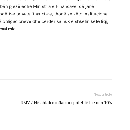
u bën pjesë edhe Ministria e Financave, që janë
ërive private financiare, thonë se këto institucione
 obligacioneve dhe përderisa nuk e shkelin këtë ligj,
rnal.mk
Next article
RMV / Në shtator inflacioni pritet të bie nën 10%