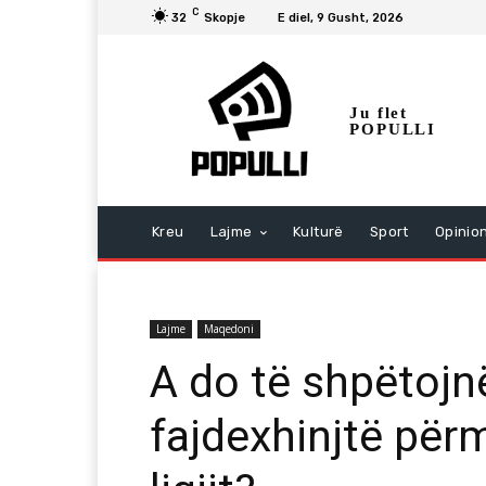
C
32
Skopje
E diel, 9 Gusht, 2026
Ju flet
POPULLI
Kreu
Lajme
Kulturë
Sport
Opinio
Lajme
Maqedoni
A do të shpëtojn
fajdexhinjtë për