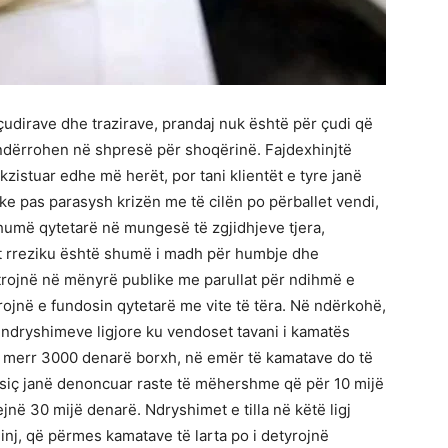
çudirave dhe trazirave, prandaj nuk është për çudi që
ndërrohen në shpresë për shoqërinë. Fajdexhinjtë
zistuar edhe më herët, por tani klientët e tyre janë
ke pas parasysh krizën me të cilën po përballet vendi,
shumë qytetarë në mungesë të zgjidhjeve tjera,
lat rreziku është shumë i madh për humbje dhe
htrojnë në mënyrë publike me parullat për ndihmë e
ojnë e fundosin qytetarë me vite të tëra. Në ndërkohë,
 ndryshimeve ligjore ku vendoset tavani i kamatës
ë merr 3000 denarë borxh, në emër të kamatave do të
 siç janë denoncuar raste të mëhershme që për 10 mijë
jnë 30 mijë denarë. Ndryshimet e tilla në këtë ligj
inj, që përmes kamatave të larta po i detyrojnë