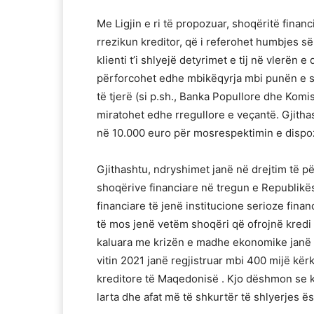
Me Ligjin e ri të propozuar, shoqëritë finan
rrezikun kreditor, që i referohet humbjes s
klienti t’i shlyejë detyrimet e tij në vlerën 
përforcohet edhe mbikëqyrja mbi punën e sh
të tjerë (si p.sh., Banka Popullore dhe Komi
miratohet edhe rregullore e veçantë. Gjitha
në 10.000 euro për mosrespektimin e dispozi
Gjithashtu, ndryshimet janë në drejtim të pë
shoqërive financiare në tregun e Republikë
financiare të jenë institucione serioze fin
të mos jenë vetëm shoqëri që ofrojnë kredi a
kaluara me krizën e madhe ekonomike janë r
vitin 2021 janë regjistruar mbi 400 mijë kër
kreditore të Maqedonisë . Kjo dëshmon se k
larta dhe afat më të shkurtër të shlyerjes ë