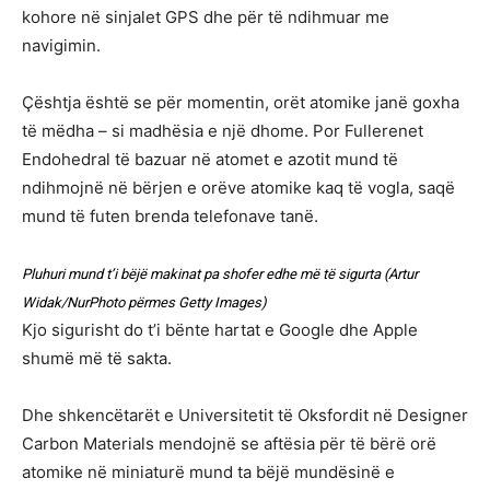
kohore në sinjalet GPS dhe për të ndihmuar me
navigimin.
Çështja është se për momentin, orët atomike janë goxha
të mëdha – si madhësia e një dhome. Por Fullerenet
Endohedral të bazuar në atomet e azotit mund të
ndihmojnë në bërjen e orëve atomike kaq të vogla, saqë
mund të futen brenda telefonave tanë.
Pluhuri mund t’i bëjë makinat pa shofer edhe më të sigurta (Artur
Widak/NurPhoto përmes Getty Images)
Kjo sigurisht do t’i bënte hartat e Google dhe Apple
shumë më të sakta.
Dhe shkencëtarët e Universitetit të Oksfordit në Designer
Carbon Materials mendojnë se aftësia për të bërë orë
atomike në miniaturë mund ta bëjë mundësinë e