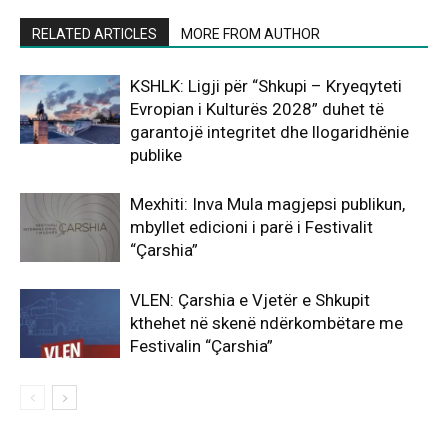
RELATED ARTICLES
MORE FROM AUTHOR
KSHLK: Ligji për “Shkupi – Kryeqyteti
Evropian i Kulturës 2028” duhet të
garantojë integritet dhe llogaridhënie
publike
Mexhiti: Inva Mula magjepsi publikun,
mbyllet edicioni i parë i Festivalit
“Çarshia”
VLEN: Çarshia e Vjetër e Shkupit
kthehet në skenë ndërkombëtare me
Festivalin “Çarshia”