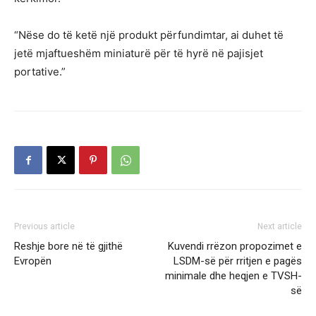
“Nëse do të ketë një produkt përfundimtar, ai duhet të
jetë mjaftueshëm miniaturë për të hyrë në pajisjet
portative.”
Previous article
Next article
Reshje bore në të gjithë
Kuvendi rrëzon propozimet e
Evropën
LSDM-së për rritjen e pagës
minimale dhe heqjen e TVSH-
së