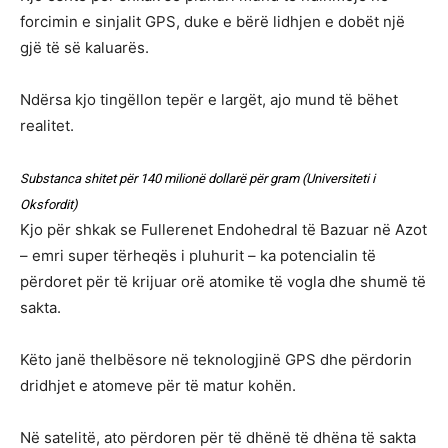
forcimin e sinjalit GPS, duke e bërë lidhjen e dobët një
gjë të së kaluarës.
Ndërsa kjo tingëllon tepër e largët, ajo mund të bëhet
realitet.
Substanca shitet për 140 milionë dollarë për gram (Universiteti i
Oksfordit)
Kjo për shkak se Fullerenet Endohedral të Bazuar në Azot
– emri super tërheqës i pluhurit – ka potencialin të
përdoret për të krijuar orë atomike të vogla dhe shumë të
sakta.
Këto janë thelbësore në teknologjinë GPS dhe përdorin
dridhjet e atomeve për të matur kohën.
Në satelitë, ato përdoren për të dhënë të dhëna të sakta