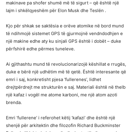
makinave pa shofer shumë më të sigurt – që është një
lajm i shkëlqyeshëm për Elon Musk dhe Teslën .
Kjo për shkak se saktësia e orëve atomike në bord mund
të ndihmojë sistemet GPS të gjurmojnë vendndodhjen e
një makine edhe aty ku sinjali GPS është i dobët – duke
përfshirë edhe përmes tuneleve.
Ai gjithashtu mund të revolucionarizojë këshillat e rrugës,
duke e bërë një udhëtim më të qetë. Është interesante që
emri i saj, konkretisht pjesa ‘fullerenes’, lidhet
drejtpërdrejt me strukturën e saj. Materiali është në thelb
një kafaz i vogël me atome karboni, me një atom azoti
brenda.
Emri ‘fullerene’ i referohet këtij ‘kafazi’ dhe është një
shenjë për arkitektin dhe filozofin Richard Buckminster