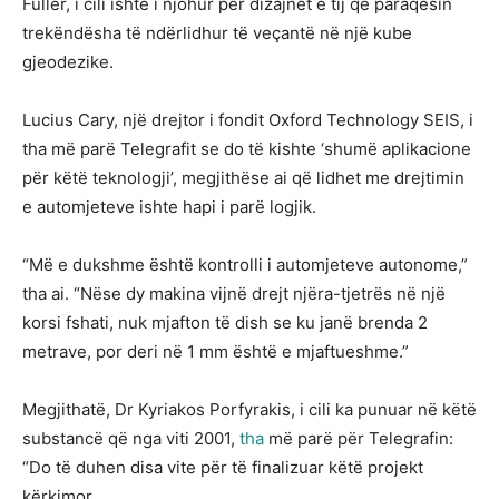
Fuller, i cili ishte i njohur për dizajnet e tij që paraqesin
trekëndësha të ndërlidhur të veçantë në një kube
gjeodezike.
Lucius Cary, një drejtor i fondit Oxford Technology SEIS, i
tha më parë Telegrafit se do të kishte ‘shumë aplikacione
për këtë teknologji’, megjithëse ai që lidhet me drejtimin
e automjeteve ishte hapi i parë logjik.
“Më e dukshme është kontrolli i automjeteve autonome,”
tha ai. “Nëse dy makina vijnë drejt njëra-tjetrës në një
korsi fshati, nuk mjafton të dish se ku janë brenda 2
metrave, por deri në 1 mm është e mjaftueshme.”
Megjithatë, Dr Kyriakos Porfyrakis, i cili ka punuar në këtë
substancë që nga viti 2001,
tha
më parë për Telegrafin:
“Do të duhen disa vite për të finalizuar këtë projekt
kërkimor.