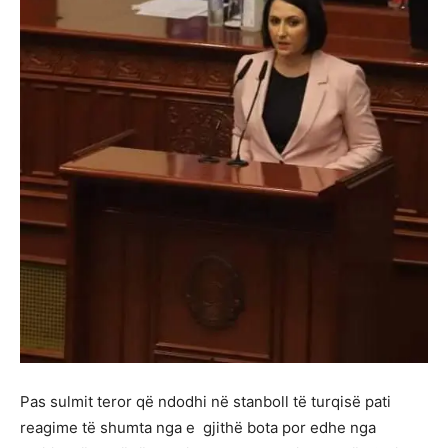
Pas sulmit teror që ndodhi në stanboll të turqisë pati
reagime të shumta nga e gjithë bota por edhe nga