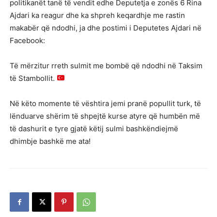
politikanët tanë të vendit edhe Deputetja e zonës 6 Rina
Ajdari ka reagur dhe ka shpreh keqardhje me rastin
makabër që ndodhi, ja dhe postimi i Deputetes Ajdari në
Facebook:
Të mërzitur rreth sulmit me bombë që ndodhi në Taksim
të Stambollit.
Në këto momente të vështira jemi pranë popullit turk, të
lënduarve shërim të shpejtë kurse atyre që humbën më
të dashurit e tyre gjatë këtij sulmi bashkëndiejmë
dhimbje bashkë me ata!