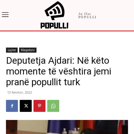
Ju flet
POPULLI
Lajme
Maqedoni
Deputetja Ajdari: Në këto
momente të vështira jemi
pranë popullit turk
13 Nëntor, 2022