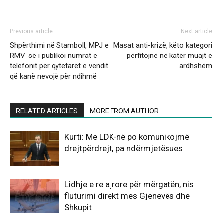
Previous article
Next article
Shpërthimi në Stamboll, MPJ e
Masat anti-krizë, këto kategori
RMV-së i publikoi numrat e
përfitojnë në katër muajt e
telefonit për qytetarët e vendit
ardhshëm
që kanë nevojë për ndihmë
RELATED ARTICLES
MORE FROM AUTHOR
Kurti: Me LDK-në po komunikojmë
drejtpërdrejt, pa ndërmjetësues
Lidhje e re ajrore për mërgatën, nis
fluturimi direkt mes Gjenevës dhe
Shkupit