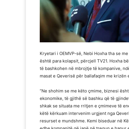
Kryetari i OEMVP-së, Nebi Hoxha tha se me 
është para kolapsit, përcjell TV21. Hoxha bër
të bashkohen në mbrojtje të kompanive, nd
masat e Qeverisë për ballafaqim me krizën 
“Ne shohim se me këto çmime, biznesi është
ekonomike, të gjithë së bashku që të gjinde
shkak se situata me rritjen e çmimeve të en
këtë kërkuam intervenim urgjent nga Qeveri
resurset e mundshme. Kemi biseduar në Kësh
edhe kompanitë që janë në tregun e hapur ed