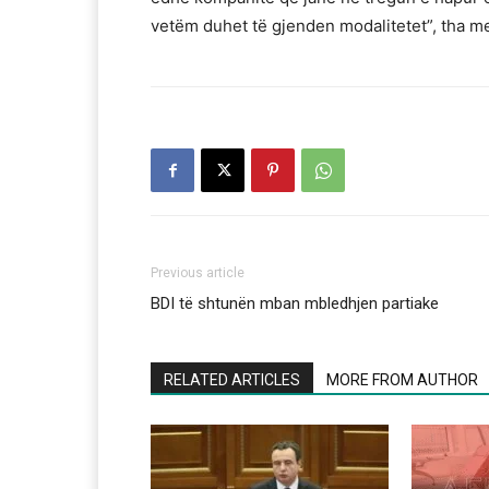
vetëm duhet të gjenden modalitetet”, tha m
Previous article
BDI të shtunën mban mbledhjen partiake
RELATED ARTICLES
MORE FROM AUTHOR