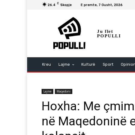
C
26.4
Skopje
E premte, 7 Gusht, 2026
Ju flet
POPULLI
Kreu
Lajme
Kulturë
Sport
Opinio
Lajme
Maqedoni
Hoxha: Me çmime 
në Maqedoninë e 