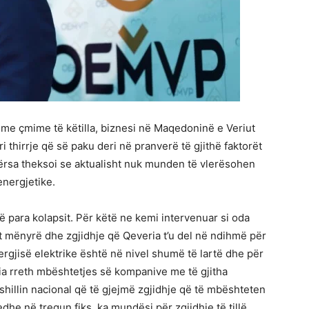
me çmime të këtilla, biznesi në Maqedoninë e Veriut
i thirrje që së paku deri në pranverë të gjithë faktorët
ërsa theksoi se aktualisht nuk munden të vlerësohen
energjetike.
 para kolapsit. Për këtë ne kemi intervenuar si oda
t mënyrë dhe zgjidhje që Qeveria t’u del në ndihmë për
ergjisë elektrike është në nivel shumë të lartë dhe për
a rreth mbështetjes së kompanive me të gjitha
illin nacional që të gjejmë zgjidhje që të mbështeten
he në tregun fiks, ka mundësi për zgjidhje të tillë,