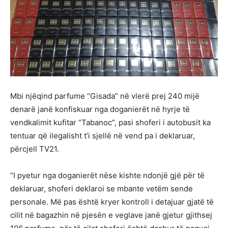
Mbi njëqind parfume “Gisada” në vlerë prej 240 mijë
denarë janë konfiskuar nga doganierët në hyrje të
vendkalimit kufitar “Tabanoc”, pasi shoferi i autobusit ka
tentuar që ilegalisht t’i sjellë në vend pa i deklaruar,
përcjell TV21.
“I pyetur nga doganierët nëse kishte ndonjë gjë për të
deklaruar, shoferi deklaroi se mbante vetëm sende
personale. Më pas është kryer kontroll i detajuar gjatë të
cilit në bagazhin në pjesën e veglave janë gjetur gjithsej