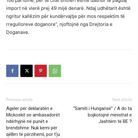
106 parfume, për të cilat shoferi është dashur të paguaj
import në vlerë prej 49 mijë denarë. Ndaj udhëtarit është
ngritur kallëzim për kundërvajtje për mos respektim të
rregulloreve doganore”, njoftojnë nga Drejtoria e
Doganave.
Previous article
Next article
Ageler për deklaratën e
“Samiti i Hungarisë” / A do ta
Mickoskit se ambasadorët
bojkotojnë ministrat e
ndërhyjnë në punët e
Jashtëm të BE ?
brendshme: Nuk kemi për
qëllim të përzihemi, por t’ju