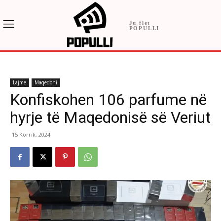
Ju flet
POPULLI
Lajme
Maqedoni
Konfiskohen 106 parfume në
hyrje të Maqedonisë së Veriut
15 Korrik, 2024