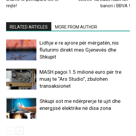
rinjtë!
banori i BBVA !
RELATED ARTICLES
MORE FROM AUTHOR
Lidhje e re ajrore për mërgatën, nis
fluturimi direkt mes Gjenevës dhe
Shkupit
MASH pagoi 1.5 milionë euro për tre
muaj te “Ars Studio”, zbulohen
transaksionet
Shkupi sot me ndërprerje të ujit dhe
energjisë elektrike në disa zona