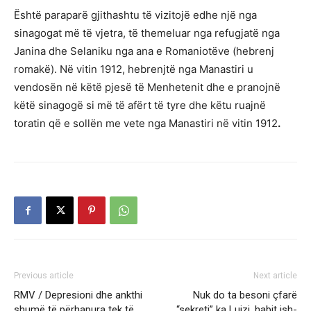
Është paraparë gjithashtu të vizitojë edhe një nga
sinagogat më të vjetra, të themeluar nga refugjatë nga
Janina dhe Selaniku nga ana e Romaniotëve (hebrenj
romakë). Në vitin 1912, hebrenjtë nga Manastiri u
vendosën në këtë pjesë të Menhetenit dhe e pranojnë
këtë sinagogë si më të afërt të tyre dhe këtu ruajnë
toratin që e sollën me vete nga Manastiri në vitin 1912
.
Previous article
Next article
RMV / Depresioni dhe ankthi
Nuk do ta besoni çfarë
shumë të përhapura tek të
“sekreti” ka Luizi, habit ish-