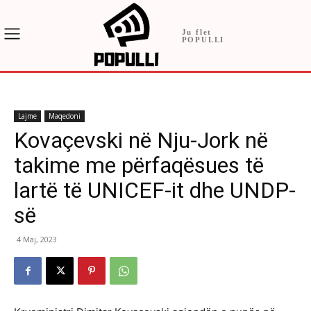
Ju flet
POPULLI
Lajme
Maqedoni
Kovaçevski në Nju-Jork në
takime me përfaqësues të
lartë të UNICEF-it dhe UNDP-
së
4 Maj, 2023