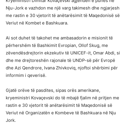
Kryeministri Dimitar Kovaçevski agjendën e punës në
Nju-Jork e vazhdon me një varg takimesh dhe ngjarjesh
me rastin e 30 vjetorit të anëtarësimit të Maqedonisë së
Veriut në Kombet e Bashkuara.
Ai sot duhet të takohet me ambasadorin e misionit të
përhershëm të Bashkimit Evropian, Ollof Skug, me
zëvendësdrejtorin ekzekutiv të UNICEF-it, Omar Abdi, si
dhe me drejtoreshën rajonale të UNDP-së për Evropë
dhe Azi Qendrore, Ivana Zhivkoviq, njoftoi shërbimi për
informim i qeverisë.
Gjatë orëve të pasdites, sipas orës amerikane,
kryeministri Kovaçevski do të mbajë fjalim në pritjen me
rastin e 30 vjetorit të anëtarësimit të Maqedonisë së
Veriut në Organizatën e Kombeve të Bashkuara në Nju
Jork.