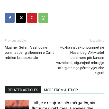
Previous article
Next article
Muamer Seferi: Vazhdojnë
Hoxha inspektoi punimet në
punimet për gjelbërimin e Çairit,
Hasanbeg: Aktivitetet
mbillen lule sezonale
ndërtimore për kanalin
vazhdojnë, sigurojmë mbrojtje
afatgjatë nga përmbytjet dhe
siguri!
RELATED ARTICLES
MORE FROM AUTHOR
Lidhje e re ajrore për mërgatën, nis
fluturimi direkt mes Gjenevës dhe