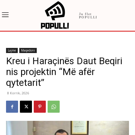
Ju flet
POPULLI
Lajme
Maqedoni
Kreu i Haraçinës Daut Beqiri
nis projektin “Më afër
qytetarit”
8 Korrik, 2026