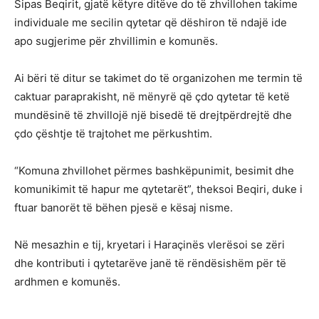
Sipas Beqirit, gjatë këtyre ditëve do të zhvillohen takime
individuale me secilin qytetar që dëshiron të ndajë ide
apo sugjerime për zhvillimin e komunës.
Ai bëri të ditur se takimet do të organizohen me termin të
caktuar paraprakisht, në mënyrë që çdo qytetar të ketë
mundësinë të zhvillojë një bisedë të drejtpërdrejtë dhe
çdo çështje të trajtohet me përkushtim.
“Komuna zhvillohet përmes bashkëpunimit, besimit dhe
komunikimit të hapur me qytetarët”, theksoi Beqiri, duke i
ftuar banorët të bëhen pjesë e kësaj nisme.
Në mesazhin e tij, kryetari i Haraçinës vlerësoi se zëri
dhe kontributi i qytetarëve janë të rëndësishëm për të
ardhmen e komunës.