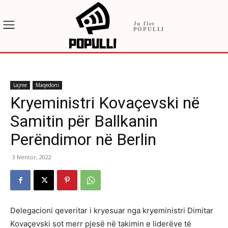
Ju flet
POPULLI
Lajme
Maqedoni
Kryeministri Kovaçevski në
Samitin për Ballkanin
Perëndimor në Berlin
3 Nëntor, 2022
Delegacioni qeveritar i kryesuar nga kryeministri Dimitar
Kovaçevski sot merr pjesë në takimin e liderëve të