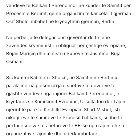
vendeve të Ballkanit Perëndimor në kuadër të Samitit për
Procesin e Berlinit, që në organizim të kancelarit gjerman
Olaf Sholc, mbahet në kryeqytetin gjerman, Berlin.
Në përbërje të delegacionit qeveritar do të jenë
zëvendës kryeministri i obliguar për çështje evropiane,
Bojan Mariçiq dhe ministri i Punëve të Jashtme, Bujar
Osmani.
Siç kumtoi Kabineti i Sholcit, në Samitin në Berlin u
paralajmërua pjesëmarrja e shefave të qeverive të
gjashtë vendeve nga rajoni i Ballkanit Perëndimor, e
kryetares së Komisionit Evropian, Ursulla fon der Lajen,
njeriut të parë të Këshillit Evropian, Sharl Mishel, ish
nikoqirëve të samiteve të Procesit ballkanik, si dhe të
përfaqësuesve të anëtarëve të BE-së nga rajoni dhe të
organizatave rajonale dhe ndërkombëtare.