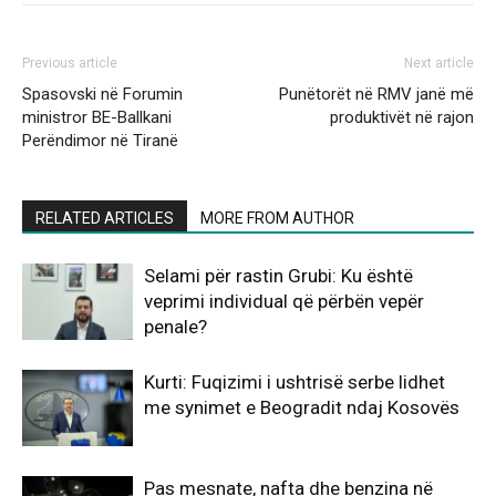
Previous article
Next article
Spasovski në Forumin
Punëtorët në RMV janë më
ministror BE-Ballkani
produktivët në rajon
Perëndimor në Tiranë
RELATED ARTICLES
MORE FROM AUTHOR
Selami për rastin Grubi: Ku është
veprimi individual që përbën vepër
penale?
Kurti: Fuqizimi i ushtrisë serbe lidhet
me synimet e Beogradit ndaj Kosovës
Pas mesnate, nafta dhe benzina në