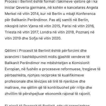
Procesi i Berlinit është format i takimeve vjetore që i ka
iniciar Qeveria gjermane, në kohën e kancelares Angela
Merkel në vitin 2014, kur në Berlin u mbajt Konferenca
për Ballkanin Perëndimor. Pas atij samiti në Berlin,
nikoqirë ishin Vjena në vitin 2015, Parisi në vitin 2016,
Triesta në vitin 2017, Londra në vitin 2018, Poznanj në
vitin 2019 dhe Sofja në vitin 2020.
Qëllimi i Procesit të Berlinit është përforcimi dhe
avancimi i bashkëpunimit midis gjashtë vendeve të
Ballkanit Perëndimor me mbështetjen e Komisionit
Evropian, në fushën e proceseve reformuese, tregjeve të
përbashkëta, njohjes reciproke të kualifikimeve
profesionale dhe lëvizjes së lirë të njerëzve dhe
mallrave, me qëllim që të kontribuohet për rritje dhe
zhvillim të përshpejtuar ekonomik rajonal të rajonit.
Si pjesë të Procesit të Berlinit, çdo vit organizohen