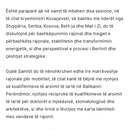
Është paraparë që në samit të mbahen disa sesione, në
të cilat kryeministri Kovaçevski, së bashku me liderët nga
Shqipëria, Serbia, Kosova, BeH-ja dhe Mali i Zi, do të
diskutojnë për bashkëpunimin rajonal dhe tregjet e
përbashkëta rajonale, stabilitetin dhe transformimin
energjetik, si dhe perspektivat e procesi i Berlinit dhe
çështjet strategjike.
Gjatë Samitit do të nënshkruhen edhe tre marrëveshje
rajonale për mobilitet, të cilat kanë të bëjnë me njohjes
së kualifikimeve të arsimit të lartë në Ballkanin
Perëndimor, njohjes reciproke të kualifikimeve të arsimit
të lartë për doktorët e mjekësisë, stomatologjisë dhe
arkitektëve, si dhe lirinë e lëvizjes me karta identiteti.
mes vendeve të rajonit.