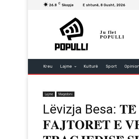
C
26.8
Skopje
E shtunë, 8 Gusht, 2026
Ju flet
POPULLI
Kreu
Lajme
Kulturë
Sport
Opinio
Lajme
Maqedoni
Lëvizja Besa: 𝐓𝐄̈ 
𝐅𝐀𝐉𝐓𝐎𝐑𝐄̈𝐓 𝐄 𝐕𝐄