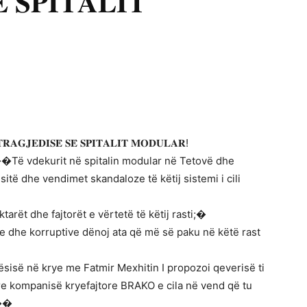
̈ 𝐒𝐏𝐈𝐓𝐀𝐋𝐈𝐓
𝐓𝐑𝐀𝐆𝐉𝐄𝐃𝐈𝐒𝐄̈ 𝐒𝐄̈ 𝐒𝐏𝐈𝐓𝐀𝐋𝐈𝐓 𝐌𝐎𝐃𝐔𝐋𝐀𝐑!
�Të vdekurit në spitalin modular në Tetovë dhe
ësitë dhe vendimet skandaloze të këtij sistemi i cili
rët dhe fajtorët e vërtetë të këtij rasti;�
ke dhe korruptive dënoj ata që më së paku në këtë rast
ësisë në krye me Fatmir Mexhitin I propozoi qeverisë ti
re kompanisë kryefajtore BRAKO e cila në vend që tu
!��