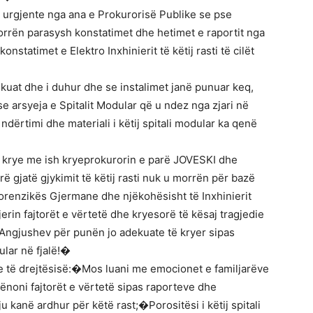
 urgjente nga ana e Prokurorisë Publike se pse
rrën parasysh konstatimet dhe hetimet e raportit nga
tatimet e Elektro Inxhinierit të këtij rasti të cilët
kuat dhe i duhur dhe se instalimet janë punuar keq,
 arsyeja e Spitalit Modular që u ndez nga zjari në
dërtimi dhe materiali i këtij spitali modular ka qenë
në krye me ish kryeprokurorin e parë JOVESKI dhe
 gjatë gjykimit të këtij rasti nuk u morrën për bazë
Forenzikës Gjermane dhe njëkohësisht të Inxhinierit
xjerin fajtorët e vërtetë dhe kryesorë të kësaj tragjedie
t Angjushev për punën jo adekuate të kryer sipas
ular në fjalë!�
ve të drejtësisë:�Mos luani me emocionet e familjarëve
Dënoni fajtorët e vërtetë sipas raporteve dhe
 kanë ardhur për këtë rast;�Porositësi i këtij spitali