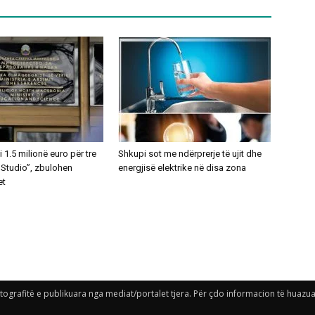
1.5 milionë euro për tre
Shkupi sot me ndërprerje të ujit dhe
 Studio”, zbulohen
energjisë elektrike në disa zona
et
grafitë e publikuara nga mediat/portalet tjera. Për çdo informacion të huazuar