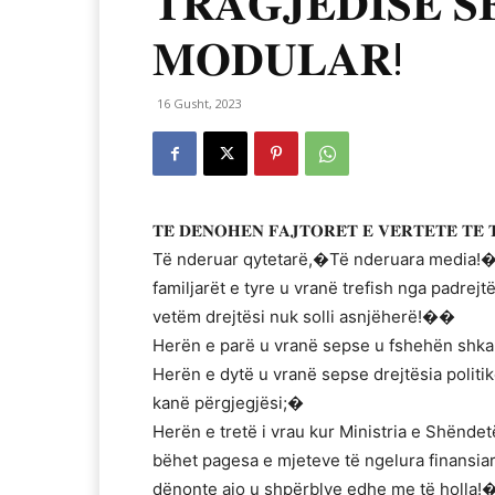
𝐓𝐑𝐀𝐆𝐉𝐄𝐃𝐈𝐒𝐄̈ 𝐒𝐄
𝐌𝐎𝐃𝐔𝐋𝐀𝐑!
16 Gusht, 2023
𝐓𝐄̈ 𝐃𝐄̈𝐍𝐎𝐇𝐄𝐍 𝐅𝐀𝐉𝐓𝐎𝐑𝐄̈𝐓 𝐄 𝐕𝐄̈𝐑𝐓𝐄𝐓𝐄̈ 𝐓𝐄̈ 
Të nderuar qytetarë,�Të nderuara media!�
familjarët e tyre u vranë trefish nga padrejt
vetëm drejtësi nuk solli asnjëherë!��
Herën e parë u vranë sepse u fshehën shkakta
Herën e dytë u vranë sepse drejtësia politi
kanë përgjegjësi;�
Herën e tretë i vrau kur Ministria e Shëndet
bëhet pagesa e mjeteve të ngelura finansia
dënonte ajo u shpërblye edhe me të holla