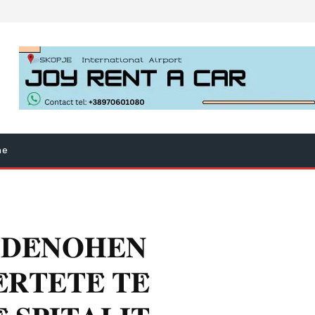
ne
𝐃𝐄̈𝐍𝐎𝐇𝐄𝐍
̈𝐑𝐓𝐄𝐓𝐄̈ 𝐓𝐄̈