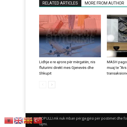
RELATED ARTICLES
MORE FROM AUTHOR
Lidhje e re ajrore për mërgatën, nis
MASH pagoi 
fluturimi direkt mes Gjenevës dhe
muaj te “Ars
Shkupit
transaksion
POPULLI.mk nuk mban përgjegjësi për postimet dhe foto
lajmi.