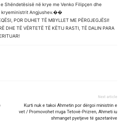
a e Shëndetësisë në krye me Venko Filipçen dhe
zv kryeministrit Angjushev.��
QËSI, POR DUHET TË MBYLLET ME PËRGJEGJËSI!
Ë DHE TË VËRTETË TË KËTIJ RASTI, TË DALIN PARA
ERITUAR!
Next article
e
Kurti nuk e takoi Ahmetin por dërgoi ministrin e
vet / Promovohet rruga Tetovë-Prizren, Ahmeti iu
shmanget pyetjeve të gazetarëve