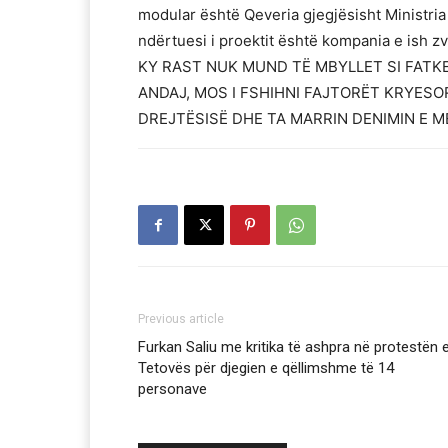
modular është Qeveria gjegjësisht Ministri
ndërtuesi i proektit është kompania e ish 
KY RAST NUK MUND TË MBYLLET SI FATKE
ANDAJ, MOS I FSHIHNI FAJTORËT KRYESOR
DREJTËSISË DHE TA MARRIN DENIMIN E M
Previous article
Furkan Saliu me kritika të ashpra në protestën 
Tetovës për djegien e qëllimshme të 14
personave