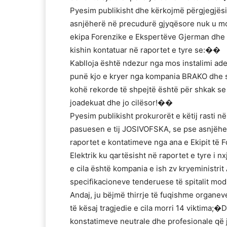
Pyesim publikisht dhe kërkojmë përgjegjësi
asnjëherë në precudurë gjyqësore nuk u mo
ekipa Forenzike e Ekspertëve Gjerman dhe kons
kishin kontatuar në raportet e tyre se:��
Kablloja është ndezur nga mos instalimi ade
punë kjo e kryer nga kompania BRAKO dhe se
kohë rekorde të shpejtë është për shkak se n
joadekuat dhe jo cilësor!��
Pyesim publikisht prokurorët e këtij rasti 
pasuesen e tij JOSIVOFSKA, se pse asnjëherë
raportet e kontatimeve nga ana e Ekipit të 
Elektrik ku qartësisht në raportet e tyre i n
e cila është kompania e ish zv kryeministri
specifikacioneve tenderuese të spitalit mod
Andaj, ju bëjmë thirrje të fuqishme organe
të kësaj tragjedie e cila morri 14 viktima;�
konstatimeve neutrale dhe profesionale që ju