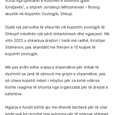
vizita nga qytetarët e Kosovës e sidomos gjatë
fundjavës”, u shpreh Jordanço Milloshevski – Biolog
akustik në Kopshtin Zoologjik, Shkup.
Gjatë një periudhe të shkurtër në kopshtin zoologjik të
Shkupit ndodhën një sërë shkarkimesh dhe ngjarjesh. Në
vitin 2022 u shkarkua drejtori i tretë më radhë, Kristijan
Stamenov, pas skandalit me therjen e 10 kuajve të
kopshtit zoologjik.
Më pas erdhi edhe vrasja e shpendëve për shkak të
dyshimit se janë të sëmurë me gripin e shpendëve, pas
së cilave kopshti mbeti i mbyllur për ca kohë ndërsa
kishte reagime të shumta nga organizatat për të drejtat e
kafshëve.
Ngjarja e fundit është ajo me dhentë berberë për të cilat
ende nuk ka rezultat nga autopsia për të sqaruar shkaqet