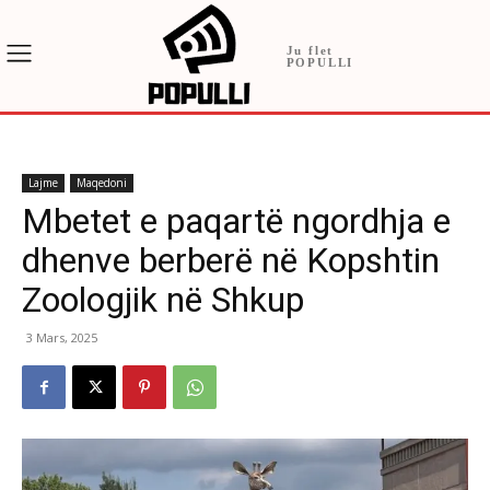
Ju flet
POPULLI
Lajme
Maqedoni
Mbetet e paqartë ngordhja e
dhenve berberë në Kopshtin
Zoologjik në Shkup
3 Mars, 2025