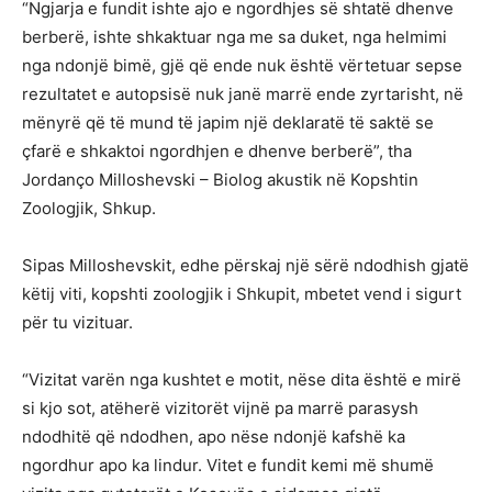
“Ngjarja e fundit ishte ajo e ngordhjes së shtatë dhenve
berberë, ishte shkaktuar nga me sa duket, nga helmimi
nga ndonjë bimë, gjë që ende nuk është vërtetuar sepse
rezultatet e autopsisë nuk janë marrë ende zyrtarisht, në
mënyrë që të mund të japim një deklaratë të saktë se
çfarë e shkaktoi ngordhjen e dhenve berberë”, tha
Jordanço Milloshevski – Biolog akustik në Kopshtin
Zoologjik, Shkup.
Sipas Milloshevskit, edhe përskaj një sërë ndodhish gjatë
këtij viti, kopshti zoologjik i Shkupit, mbetet vend i sigurt
për tu vizituar.
“Vizitat varën nga kushtet e motit, nëse dita është e mirë
si kjo sot, atëherë vizitorët vijnë pa marrë parasysh
ndodhitë që ndodhen, apo nëse ndonjë kafshë ka
ngordhur apo ka lindur. Vitet e fundit kemi më shumë