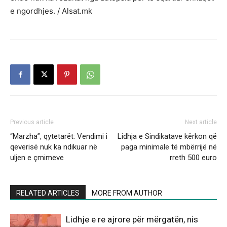
e ngordhjes. / Alsat.mk
Previous article
Next article
“Marzha”, qytetarët: Vendimi i
Lidhja e Sindikatave kërkon që
qeverisë nuk ka ndikuar në
paga minimale të mbërrijë në
uljen e çmimeve
rreth 500 euro
RELATED ARTICLES
MORE FROM AUTHOR
Lidhje e re ajrore për mërgatën, nis