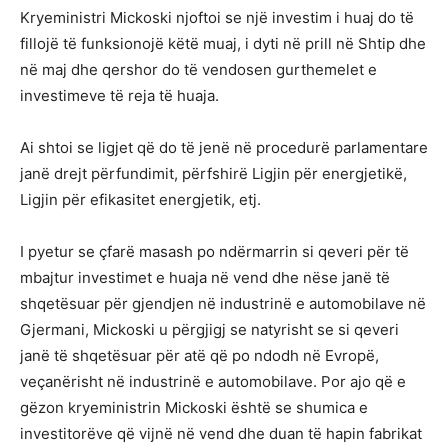
Kryeministri Mickoski njoftoi se një investim i huaj do të
fillojë të funksionojë këtë muaj, i dyti në prill në Shtip dhe
në maj dhe qershor do të vendosen gurthemelet e
investimeve të reja të huaja.
Ai shtoi se ligjet që do të jenë në procedurë parlamentare
janë drejt përfundimit, përfshirë Ligjin për energjetikë,
Ligjin për efikasitet energjetik, etj.
I pyetur se çfarë masash po ndërmarrin si qeveri për të
mbajtur investimet e huaja në vend dhe nëse janë të
shqetësuar për gjendjen në industrinë e automobilave në
Gjermani, Mickoski u përgjigj se natyrisht se si qeveri
janë të shqetësuar për atë që po ndodh në Evropë,
veçanërisht në industrinë e automobilave. Por ajo që e
gëzon kryeministrin Mickoski është se shumica e
investitorëve që vijnë në vend dhe duan të hapin fabrikat