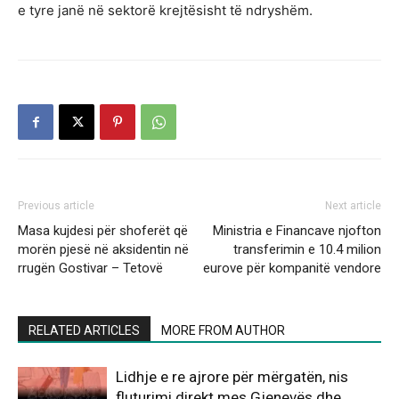
e tyre janë në sektorë krejtësisht të ndryshëm.
Previous article
Next article
Masa kujdesi për shoferët që
Ministria e Financave njofton
morën pjesë në aksidentin në
transferimin e 10.4 milion
rrugën Gostivar – Tetovë
eurove për kompanitë vendore
RELATED ARTICLES
MORE FROM AUTHOR
Lidhje e re ajrore për mërgatën, nis
fluturimi direkt mes Gjenevës dhe