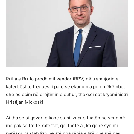
Rritja e Bruto prodhimit vendor (BPV) në tremujorin e
katërt është treguesi i parë se ekonomia po rimëkëmbet
dhe po ecim në drejtimin e duhur, theksoi sot kryeministri
Hristijan Mickoski.
Ai tha se si qeveri e kanë stabilizuar situatën në vend në
më pak se tre të katërtat, që, thotë ai, ka qenë synimi
parësor, ta stabilizojnë atë nga rënia e lirë dhe më pas