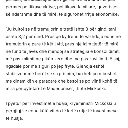
përmes politikave aktive, politikave familjare, qeverisjes
së ndershme dhe të mirë, të sigurohet rritje ekonomike.
“Ju kujtoj se në tremujorin e tretë ishte 3 për qind, tani
është 3,2 për qind. Pres që ky trend të vazhdojë edhe në
tremujorin e parë të këtij viti, pres një lajm tjetër të mirë
në fund të javës dhe mendoj se strategjia e konsolidimit,
më pas kalimit në pikën zero dhe më pas zhvillimit të saj,
ngadalë por me siguri po jep fryte. Gjendja është
stabilizuar më herët se sa prisnim, buxheti po mbushet
me dinamikën e paraparë dhe besoj se po vijnë kohë të
mira për qytetarët e Maqedonisë”, thotë Mickoski.
I pyetur për investimet e huaja, kryeministri Mickoski u
përgjigj se edhe këtë vit do të ketë rritje të investimeve
të huaja.