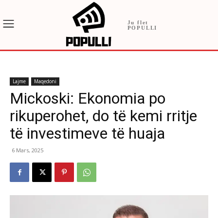
Ju flet
POPULLI
Lajme
Maqedoni
Mickoski: Ekonomia po
rikuperohet, do të kemi rritje
të investimeve të huaja
6 Mars, 2025