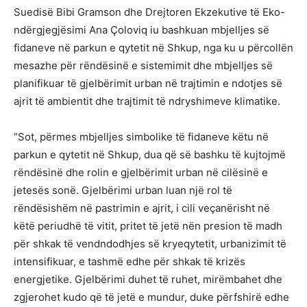
Suedisë Bibi Gramson dhe Drejtoren Ekzekutive të Eko-
ndërgjegjësimi Ana Çoloviq iu bashkuan mbjelljes së
fidaneve në parkun e qytetit në Shkup, nga ku u përcollën
mesazhe për rëndësinë e sistemimit dhe mbjelljes së
planifikuar të gjelbërimit urban në trajtimin e ndotjes së
ajrit të ambientit dhe trajtimit të ndryshimeve klimatike.
“Sot, përmes mbjelljes simbolike të fidaneve këtu në
parkun e qytetit në Shkup, dua që së bashku të kujtojmë
rëndësinë dhe rolin e gjelbërimit urban në cilësinë e
jetesës sonë. Gjelbërimi urban luan një rol të
rëndësishëm në pastrimin e ajrit, i cili veçanërisht në
këtë periudhë të vitit, pritet të jetë nën presion të madh
për shkak të vendndodhjes së kryeqytetit, urbanizimit të
intensifikuar, e tashmë edhe për shkak të krizës
energjetike. Gjelbërimi duhet të ruhet, mirëmbahet dhe
zgjerohet kudo që të jetë e mundur, duke përfshirë edhe