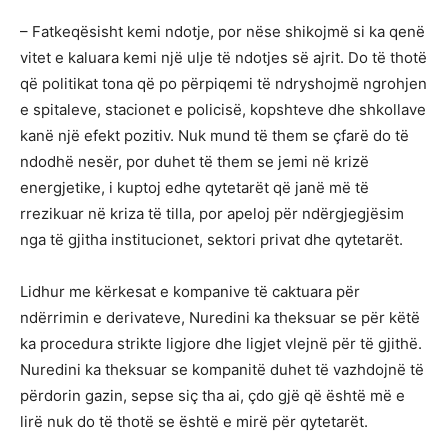
– Fatkeqësisht kemi ndotje, por nëse shikojmë si ka qenë
vitet e kaluara kemi një ulje të ndotjes së ajrit. Do të thotë
që politikat tona që po përpiqemi të ndryshojmë ngrohjen
e spitaleve, stacionet e policisë, kopshteve dhe shkollave
kanë një efekt pozitiv. Nuk mund të them se çfarë do të
ndodhë nesër, por duhet të them se jemi në krizë
energjetike, i kuptoj edhe qytetarët që janë më të
rrezikuar në kriza të tilla, por apeloj për ndërgjegjësim
nga të gjitha institucionet, sektori privat dhe qytetarët.
Lidhur me kërkesat e kompanive të caktuara për
ndërrimin e derivateve, Nuredini ka theksuar se për këtë
ka procedura strikte ligjore dhe ligjet vlejnë për të gjithë.
Nuredini ka theksuar se kompanitë duhet të vazhdojnë të
përdorin gazin, sepse siç tha ai, çdo gjë që është më e
lirë nuk do të thotë se është e mirë për qytetarët.