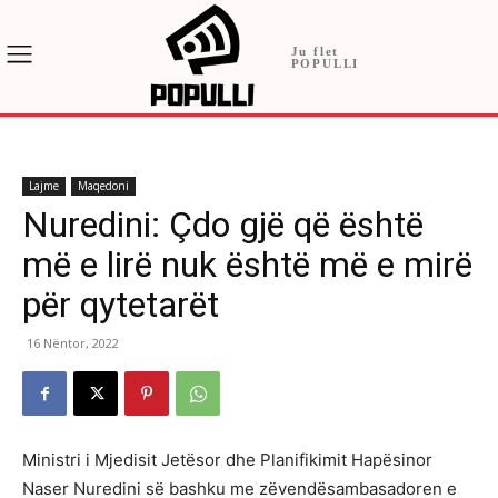
Ju flet
POPULLI
Lajme
Maqedoni
Nuredini: Çdo gjë që është
më e lirë nuk është më e mirë
për qytetarët
16 Nëntor, 2022
Ministri i Mjedisit Jetësor dhe Planifikimit Hapësinor
Naser Nuredini së bashku me zëvendësambasadoren e