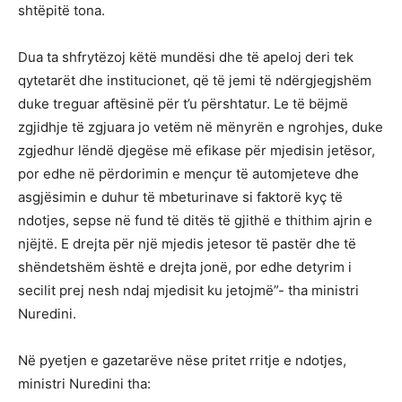
shtëpitë tona.
Dua ta shfrytëzoj këtë mundësi dhe të apeloj deri tek
qytetarët dhe institucionet, që të jemi të ndërgjegjshëm
duke treguar aftësinë për t’u përshtatur. Le të bëjmë
zgjidhje të zgjuara jo vetëm në mënyrën e ngrohjes, duke
zgjedhur lëndë djegëse më efikase për mjedisin jetësor,
por edhe në përdorimin e mençur të automjeteve dhe
asgjësimin e duhur të mbeturinave si faktorë kyç të
ndotjes, sepse në fund të ditës të gjithë e thithim ajrin e
njëjtë. E drejta për një mjedis jetesor të pastër dhe të
shëndetshëm është e drejta jonë, por edhe detyrim i
secilit prej nesh ndaj mjedisit ku jetojmë”- tha ministri
Nuredini.
Në pyetjen e gazetarëve nëse pritet rritje e ndotjes,
ministri Nuredini tha: