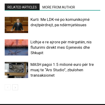
RELATED ARTICLES
MORE FROM AUTHOR
Kurti: Me LDK-në po komunikojmë
drejtpërdrejt, pa ndërmjetësues
Lidhje e re ajrore për mërgatën, nis
fluturimi direkt mes Gjenevës dhe
Shkupit
MASH pagoi 1.5 milionë euro për tre
muaj te “Ars Studio”, zbulohen
transaksionet