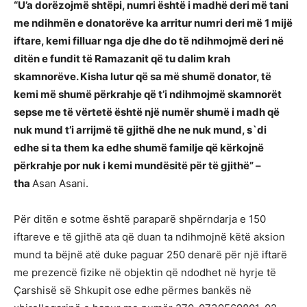
“U’a dorëzojmë shtëpi, numri është i madhë deri më tani
me ndihmën e donatorëve ka arritur numri deri më 1 mijë
iftare, kemi filluar nga dje dhe do të ndihmojmë deri në
ditën e fundit të Ramazanit që tu dalim krah
skamnorëve. Kisha lutur që sa më shumë donator, të
kemi më shumë përkrahje që t’i ndihmojmë skamnorët
sepse me të vërtetë është një numër shumë i madh që
nuk mund t’i arrijmë të gjithë dhe ne nuk mund, s`di
edhe si ta them ka edhe shumë familje që kërkojnë
përkrahje por nuk i kemi mundësitë për të gjithë” –
tha
Asan Asani.
Për ditën e sotme është paraparë shpërndarja e 150
iftareve e të gjithë ata që duan ta ndihmojnë këtë aksion
mund ta bëjnë atë duke paguar 250 denarë për një iftarë
me prezencë fizike në objektin që ndodhet në hyrje të
Çarshisë së Shkupit ose edhe përmes bankës në