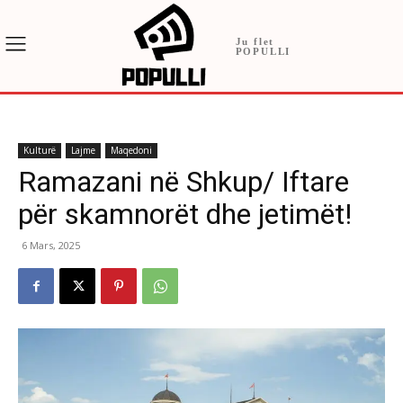
Ju flet
POPULLI
Kulturë
Lajme
Maqedoni
Ramazani në Shkup/ Iftare
për skamnorët dhe jetimët!
6 Mars, 2025