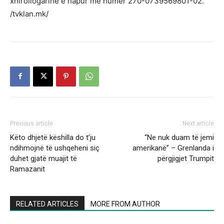
xhirollogarinë e hapur me numër 270-0739569801-02.
/tvklan.mk/
Previous article
Next article
Këto dhjetë këshilla do t’ju
“Ne nuk duam të jemi
ndihmojnë të ushqeheni siç
amerikanë” – Grenlanda i
duhet gjatë muajit të
përgjigjet Trumpit
Ramazanit
RELATED ARTICLES
MORE FROM AUTHOR