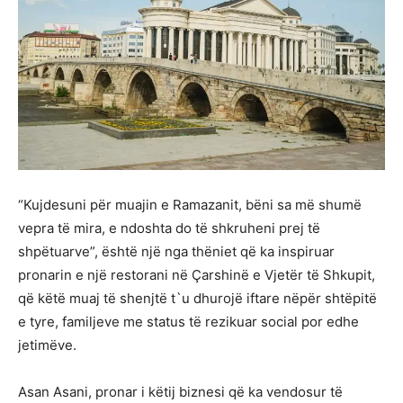
“Kujdesuni për muajin e Ramazanit, bëni sa më shumë
vepra të mira, e ndoshta do të shkruheni prej të
shpëtuarve”, është një nga thëniet që ka inspiruar
pronarin e një restorani në Çarshinë e Vjetër të Shkupit,
që këtë muaj të shenjtë t`u dhurojë iftare nëpër shtëpitë
e tyre, familjeve me status të rezikuar social por edhe
jetimëve.
Asan Asani, pronar i këtij biznesi që ka vendosur të