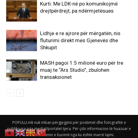
Kurti: Me LDK-në po komunikojmë
drejtpërdrejt, pa ndërmjetësues
Lidhje e re ajrore për mërgatën, nis
fluturimi direkt mes Gjenevës dhe
Shkupit
MASH pagoi 1.5 milionë euro për tre
muaj te “Ars Studio”, zbulohen
transaksionet
POPULLI.mk nuk mban përgjegjësi për postimet dhe fotografitë e
publikuara nga mediat/portalet tjera. Për çdo informacion të huazuar e
keni edhe citimin e burimit nga ku është marrë lajmi.