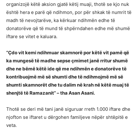
organizojë këtë aksion gjatë këtij muaji, thotë se kjo nuk
është hera e parë që ndihmon, por për shkak të numrit të
madh të nevojtarëve, ka kërkuar ndihmën edhe të
donatorëve që të mund të shpërndahen edhe më shumë
iftare se vitet e kaluara.
“Çdo vit kemi ndihmuar skamnorë por këtë vit pamë që
ka mungesë të madhe sepse çmimet janë rritur shumë
dhe ne bëmë këtë ide që me ndihmën e donatorëve të
kontribuojmë më së shumti dhe të ndihmojmë më së
shumti skamnorët dhe tu dalim në krah në këtë muaj të
shenjtë të Ramazanit” – tha Asan Asani.
Thotë se deri më tani janë siguruar rreth 1.000 iftare dhe
njofton se iftaret u dërgohen familjeve nëpër shtëpitë e
veta.