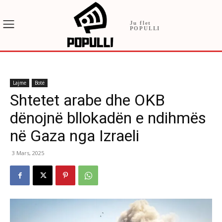
Ju flet
POPULLI
Lajme
Botë
Shtetet arabe dhe OKB
dënojnë bllokadën e ndihmës
në Gaza nga Izraeli
3 Mars, 2025