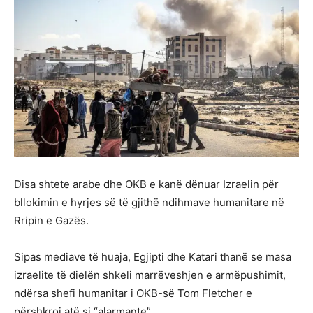
Disa shtete arabe dhe OKB e kanë dënuar Izraelin për
bllokimin e hyrjes së të gjithë ndihmave humanitare në
Rripin e Gazës.
Sipas mediave të huaja, Egjipti dhe Katari thanë se masa
izraelite të dielën shkeli marrëveshjen e armëpushimit,
ndërsa shefi humanitar i OKB-së Tom Fletcher e
përshkroi atë si “alarmante”.