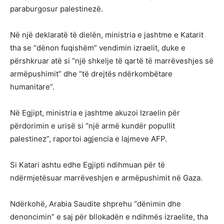
paraburgosur palestinezë.
Në një deklaratë të dielën, ministria e jashtme e Katarit
tha se “dënon fuqishëm” vendimin izraelit, duke e
përshkruar atë si “një shkelje të qartë të marrëveshjes së
armëpushimit” dhe “të drejtës ndërkombëtare
humanitare”.
Në Egjipt, ministria e jashtme akuzoi Izraelin për
përdorimin e urisë si “një armë kundër popullit
palestinez”, raportoi agjencia e lajmeve AFP.
Si Katari ashtu edhe Egjipti ndihmuan për të
ndërmjetësuar marrëveshjen e armëpushimit në Gaza.
Ndërkohë, Arabia Saudite shprehu “dënimin dhe
denoncimin” e saj për bllokadën e ndihmës izraelite, tha