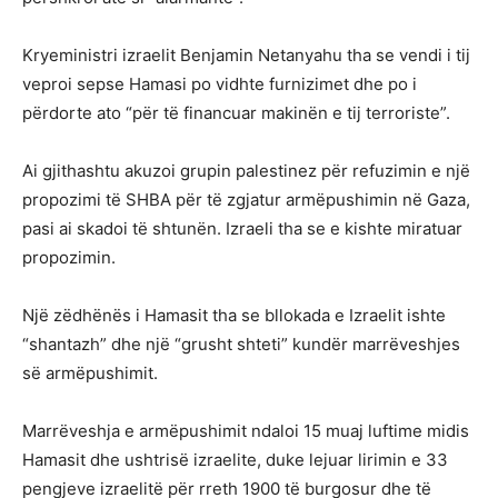
Kryeministri izraelit Benjamin Netanyahu tha se vendi i tij
veproi sepse Hamasi po vidhte furnizimet dhe po i
përdorte ato “për të financuar makinën e tij terroriste”.
Ai gjithashtu akuzoi grupin palestinez për refuzimin e një
propozimi të SHBA për të zgjatur armëpushimin në Gaza,
pasi ai skadoi të shtunën. Izraeli tha se e kishte miratuar
propozimin.
Një zëdhënës i Hamasit tha se bllokada e Izraelit ishte
“shantazh” dhe një “grusht shteti” kundër marrëveshjes
së armëpushimit.
Marrëveshja e armëpushimit ndaloi 15 muaj luftime midis
Hamasit dhe ushtrisë izraelite, duke lejuar lirimin e 33
pengjeve izraelitë për rreth 1900 të burgosur dhe të