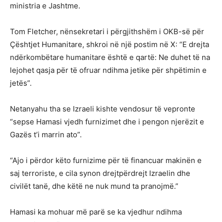
ministria e Jashtme.
Tom Fletcher, nënsekretari i përgjithshëm i OKB-së për
Çështjet Humanitare, shkroi në një postim në X: “E drejta
ndërkombëtare humanitare është e qartë: Ne duhet të na
lejohet qasja për të ofruar ndihma jetike për shpëtimin e
jetës”.
Netanyahu tha se Izraeli kishte vendosur të vepronte
“sepse Hamasi vjedh furnizimet dhe i pengon njerëzit e
Gazës t’i marrin ato”.
“Ajo i përdor këto furnizime për të financuar makinën e
saj terroriste, e cila synon drejtpërdrejt Izraelin dhe
civilët tanë, dhe këtë ne nuk mund ta pranojmë.”
Hamasi ka mohuar më parë se ka vjedhur ndihma