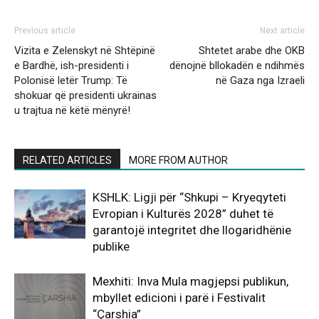
Previous article
Next article
Vizita e Zelenskyt në Shtëpinë
Shtetet arabe dhe OKB
e Bardhë, ish-presidenti i
dënojnë bllokadën e ndihmës
Polonisë letër Trump: Të
në Gaza nga Izraeli
shokuar që presidenti ukrainas
u trajtua në këtë mënyrë!
RELATED ARTICLES
MORE FROM AUTHOR
KSHLK: Ligji për “Shkupi – Kryeqyteti
Evropian i Kulturës 2028” duhet të
garantojë integritet dhe llogaridhënie
publike
Mexhiti: Inva Mula magjepsi publikun,
mbyllet edicioni i parë i Festivalit
“Çarshia”