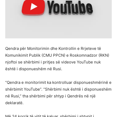
Qendra për Monitorimin dhe Kontrollin e Rrjeteve të
Komunikimit Publik (CMU PPCN) e Roskomnadzor (RKN)
njoftoi se shërbimi i pritjes së videove YouTube nuk
është i disponueshëm në Rusi.
“Qendra e monitorimit ka kontrolluar disponueshmërinë e
shërbimit YouTube”. “Shërbimi nuk është i disponueshëm
në Rusi,” tha shërbimi për shtyp i Qendrës në një
deklaratë.
Më 24 korrik të vitit të kaluar, shërbimi i shtypit i