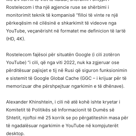
Rostelecom i tha një agjencie ruse se shërbimi i
monitorimit teknik të kompanisë “filloi të vinte re një
përkeqësim në cilësinë e shkarkimit të videove nga
YouTube, veçanërisht në formatet me definicion të lartë
(HD, 4K).
Rostelecom fajësoi për situatën Google (i cili zotëron
YouTube) “i cili, që nga viti 2022, nuk ka zgjeruar ose
përditësuar pajisjet e tij në Rusi që siguron funksionimin
e sistemit të Google Global Cache (GGC – i krijuar për të
memorizuar dhe përshpejtuar ngarkimin e të dhënave).
Alexander Khinshtein, i cili në atë kohë ishte kryetar i
Komitetit të Politikës së Informacionit të Dumës së
Shtetit, njoftoi më 25 korrik se po përgatiteshin masa për
të ngadalësuar ngarkimin e YouTube në kompjuterët
desktop.