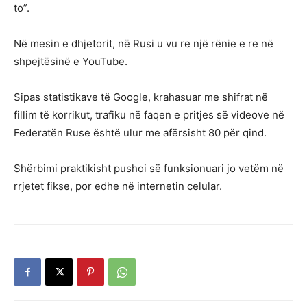
to”.
Në mesin e dhjetorit, në Rusi u vu re një rënie e re në
shpejtësinë e YouTube.
Sipas statistikave të Google, krahasuar me shifrat në
fillim të korrikut, trafiku në faqen e pritjes së videove në
Federatën Ruse është ulur me afërsisht 80 për qind.
Shërbimi praktikisht pushoi së funksionuari jo vetëm në
rrjetet fikse, por edhe në internetin celular.