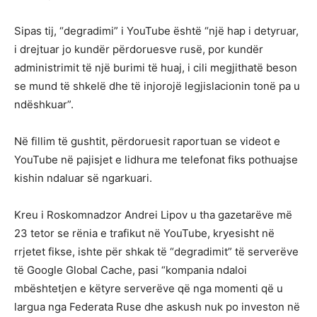
Sipas tij, “degradimi” i YouTube është “një hap i detyruar,
i drejtuar jo kundër përdoruesve rusë, por kundër
administrimit të një burimi të huaj, i cili megjithatë beson
se mund të shkelë dhe të injorojë legjislacionin tonë pa u
ndëshkuar”.
Në fillim të gushtit, përdoruesit raportuan se videot e
YouTube në pajisjet e lidhura me telefonat fiks pothuajse
kishin ndaluar së ngarkuari.
Kreu i Roskomnadzor Andrei Lipov u tha gazetarëve më
23 tetor se rënia e trafikut në YouTube, kryesisht në
rrjetet fikse, ishte për shkak të “degradimit” të serverëve
të Google Global Cache, pasi “kompania ndaloi
mbështetjen e këtyre serverëve që nga momenti që u
largua nga Federata Ruse dhe askush nuk po investon në