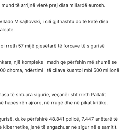
 mund të arrijnë vlerë prej disa miliardë eurosh.
llado Misajllovski, i cili gjithashtu do të ketë disa
aleate.
i rreth 57 mijë pjesëtarë të forcave të sigurisë
Ankara, një kompleks i madh që përfshin më shumë se
0 dhoma, ndërtimi i të cilave kushtoi mbi 500 milionë
asa të shtuara sigurie, veçanërisht rreth Pallatit
 hapësirën ajrore, në rrugë dhe në pikat kritike.
gurisë, duke përfshirë 48.841 policë, 7.447 anëtarë të
kibernetike, janë të angazhuar në sigurinë e samitit.