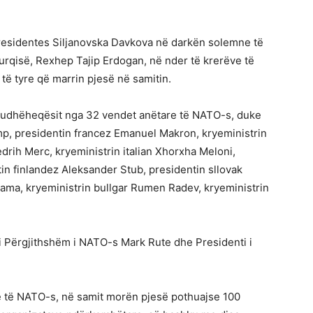
 Presidentes Siljanovska Davkova në darkën solemne të
urqisë, Rexhep Tajip Erdogan, në nder të krerëve të
ë tyre që marrin pjesë në samitin.
 udhëheqësit nga 32 vendet anëtare të NATO-s, duke
p, presidentin francez Emanuel Makron, kryeministrin
edrih Merc, kryeministrin italian Xhorxha Meloni,
in finlandez Aleksander Stub, presidentin sllovak
 Rama, kryeministrin bullgar Rumen Radev, kryeministrin
 i Përgjithshëm i NATO-s Mark Rute dhe Presidenti i
e të NATO-s, në samit morën pjesë pothuajse 100