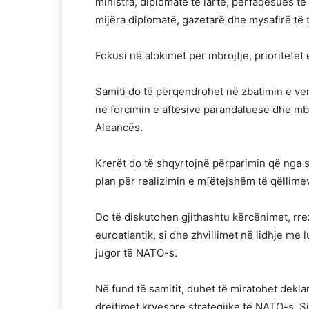
ministra, diplomatë të lartë, përfaqësues 
mijëra diplomatë, gazetarë dhe mysafirë të t
Fokusi në alokimet për mbrojtje, prioritetet
Samiti do të përqendrohet në zbatimin e ven
në forcimin e aftësive parandaluese dhe mb
Aleancës.
Krerët do të shqyrtojnë përparimin që nga sa
plan për realizimin e m[ëtejshëm të qëllim
Do të diskutohen gjithashtu kërcënimet, rrezi
euroatlantik, si dhe zhvillimet në lidhje me 
jugor të NATO-s.
Në fund të samitit, duhet të miratohet dekla
drejtimet kryesore strategjike të NATO-s. Si