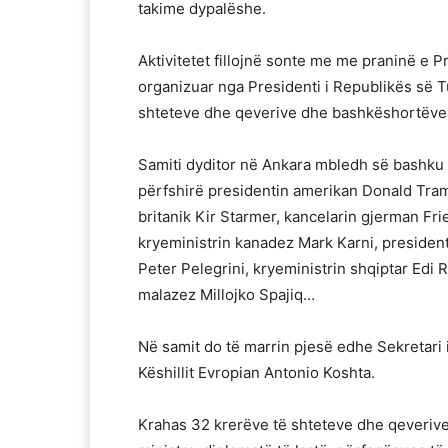
takime dypalëshe.
Aktivitetet fillojnë sonte me me praninë e
organizuar nga Presidenti i Republikës së T
shteteve dhe qeverive dhe bashkëshortëve t
Samiti dyditor në Ankara mbledh së bashku
përfshirë presidentin amerikan Donald Tram
britanik Kir Starmer, kancelarin gjerman Fri
kryeministrin kanadez Mark Karni, president
Peter Pelegrini, kryeministrin shqiptar Edi
malazez Millojko Spajiq…
Në samit do të marrin pjesë edhe Sekretari
Këshillit Evropian Antonio Koshta.
Krahas 32 krerëve të shteteve dhe qeveriv