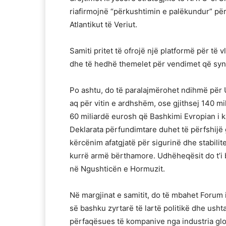
riafirmojnë “përkushtimin e palëkundur” për 
Atlantikut të Veriut.
Samiti pritet të ofrojë një platformë për të v
dhe të hedhë themelet për vendimet që syno
Po ashtu, do të paralajmërohet ndihmë për U
aq për vitin e ardhshëm, ose gjithsej 140 mi
60 miliardë eurosh që Bashkimi Evropian i k
Deklarata përfundimtare duhet të përfshijë 
kërcënim afatgjatë për sigurinë dhe stabilit
kurrë armë bërthamore. Udhëheqësit do t’i bë
në Ngushticën e Hormuzit.
Në margjinat e samitit, do të mbahet Forum 
së bashku zyrtarë të lartë politikë dhe ush
përfaqësues të kompanive nga industria glo