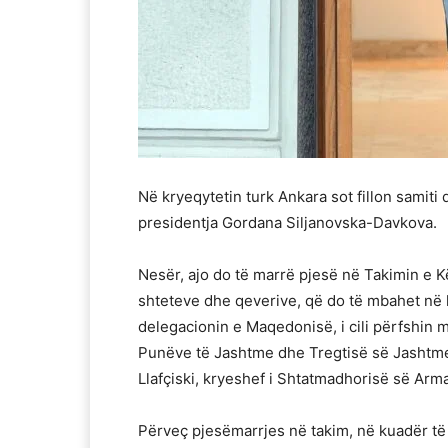
Në kryeqytetin turk Ankara sot fillon samiti
presidentja Gordana Siljanovska-Davkova.
Nesër, ajo do të marrë pjesë në Takimin e Kës
shteteve dhe qeverive, që do të mbahet në 
delegacionin e Maqedonisë, i cili përfshin m
Punëve të Jashtme dhe Tregtisë së Jashtm
Llafçiski, kryeshef i Shtatmadhorisë së Arm
Përveç pjesëmarrjes në takim, në kuadër të 