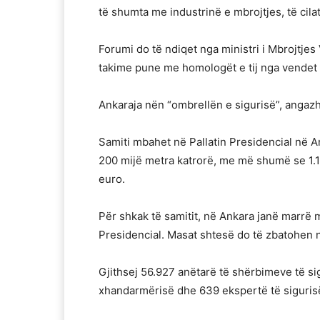
të shumta me industrinë e mbrojtjes, të cilat
Forumi do të ndiqet nga ministri i Mbrojtjes V
takime pune me homologët e tij nga vendet 
Ankaraja nën “ombrellën e sigurisë”, angazho
Samiti mbahet në Pallatin Presidencial në 
200 mijë metra katrorë, me më shumë se 1.10
euro.
Për shkak të samitit, në Ankara janë marrë m
Presidencial. Masat shtesë do të zbatohen në
Gjithsej 56.927 anëtarë të shërbimeve të si
xhandarmërisë dhe 639 ekspertë të sigurisë 