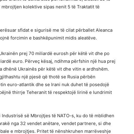
mbrojtjen kolektive sipas nenit 5 të Traktatit të
lerësuar sfidat e sigurisë me të cilat përballet Aleanca
jnë forcimin e bashkëpunimit midis aleatëve.
krainën prej 70 miliardë eurosh për këtë vit dhe po
liardë euro. Përveç kësaj, ndihma përfshin një hua prej
a dhënë Ukrainës për këtë vit dhe vitin e ardhshëm.
gjithashtu një pjesë që thotë se Rusia përbën
etin euro-atlantik dhe se Irani nuk duhet të posedojë
jnë thirrje Teheranit të respektojë lirinë e lundrimit
i Industrisë së Mbrojtjes të NATO-s, ku do të mblidhen
tarakë nga 32 vendet anëtare, vendet partnere, si dhe
bale e mbrojtjes. Pritet të nënshkruhen marrëveshje