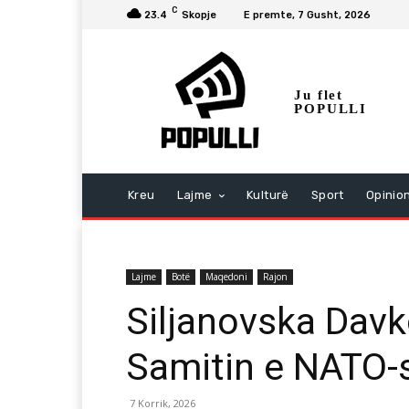
C
23.4
Skopje
E premte, 7 Gusht, 2026
Ju flet
POPULLI
Kreu
Lajme
Kulturë
Sport
Opinio
Lajme
Botë
Maqedoni
Rajon
Siljanovska Davk
Samitin e NATO-
7 Korrik, 2026