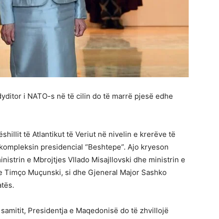
 dyditor i NATO-s në të cilin do të marrë pjesë edhe
hillit të Atlantikut të Veriut në nivelin e krerëve të
kompleksin presidencial “Beshtepe”. Ajo kryeson
inistrin e Mbrojtjes Vllado Misajllovski dhe ministrin e
e Timço Muçunski, si dhe Gjeneral Major Sashko
atës.
samitit, Presidentja e Maqedonisë do të zhvillojë