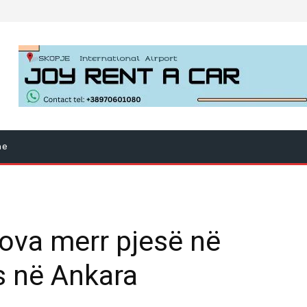
ne
ova merr pjesë në
s në Ankara