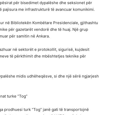
hapësirat për bisedimet dypalëshe dhe seksionet për
ë pajisura me infrastrukturë të avancuar komunikimi.
r në Bibliotekën Kombëtare Presidenciale, gjithashtu
knike për gazetarët vendorë dhe të huaj. Një grup
muar për samitin në Ankara.
zhuar në sektorët e protokollit, sigurisë, kujdesit
bimeve të përkthimit dhe mbështetjes teknike për
dypalëshe midis udhëheqësve, si dhe një sërë ngjarjesh
nat turke “Tog”
ga prodhuesi turk “Tog” janë gati të transportojnë