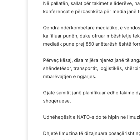
Në pallatën, sallat për takimet e liderëve, 
konferencat e përbashkëta për media janë t
Qendra ndërkombëtare mediatike, e vendosu
ka filluar punën, duke ofruar mbështetje te
mediatik pune prej 850 anëtarësh është for
Përveç kësaj, disa mijëra njerëz janë të anga
shëndetësor, transportit, logjistikës, shër
mbarëvajtjen e ngjarjes.
Gjatë samitit janë planifikuar edhe takime 
shoqëruese.
Udhëheqësit e NATO-s do të hipin në limuzi
Dhjetë limuzina të dizajnuara posaçërisht n