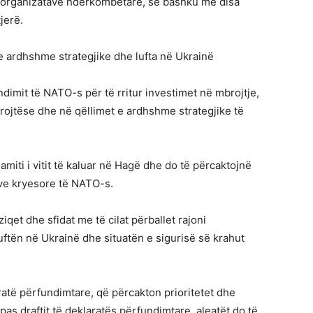
të organizatave ndërkombëtare, së bashku me disa
jerë.
 e ardhshme strategjike dhe lufta në Ukrainë
dimit të NATO-s për të rritur investimet në mbrojtje,
rojtëse dhe në qëllimet e ardhshme strategjike të
miti i vitit të kaluar në Hagë dhe do të përcaktojnë
eve kryesore të NATO-s.
qet dhe sfidat me të cilat përballet rajoni
luftën në Ukrainë dhe situatën e sigurisë së krahut
ratë përfundimtare, që përcakton prioritetet dhe
pas draftit të deklaratës përfundimtare, aleatët do të