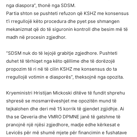
nga diaspora”, thonë nga SDSM.
Partia shton se pushteti refuzon që KSHZ me konsensus
t’i rregullojë këto procedura dhe pyet pse shmangen
mekanizmat që do të siguronin kontroll dhe besim më të
madh në procesin zgjedhor.
“SDSM nuk do të lejojë grabitje zgjedhore. Pushteti
duhet të tërhiqet nga këto qëllime dhe të dorëzojë
propozim të ri në të cilin KSHZ me konsensus do ta
rregullojë votimin e diasporës”, theksojnë nga opozita.
Kryeministri Hristijan Mickoski ditëve të fundit shprehu
shpresë se mosmarrëveshjet me opozitën mund të
tejkalohen dhe deri më 15 korrik të gjendet zgjidhje. Ai
tha se Qeveria dhe VMRO DPMNE janë të gatshme të
pranojnë një njësi zgjedhore, madje edhe kërkesat e
Levicës për më shumë mjete për financimin e fushatave