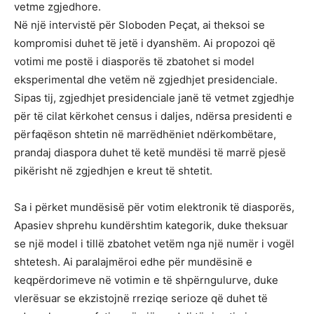
vetme zgjedhore.
Në një intervistë për Sloboden Peçat, ai theksoi se
kompromisi duhet të jetë i dyanshëm. Ai propozoi që
votimi me postë i diasporës të zbatohet si model
eksperimental dhe vetëm në zgjedhjet presidenciale.
Sipas tij, zgjedhjet presidenciale janë të vetmet zgjedhje
për të cilat kërkohet census i daljes, ndërsa presidenti e
përfaqëson shtetin në marrëdhëniet ndërkombëtare,
prandaj diaspora duhet të ketë mundësi të marrë pjesë
pikërisht në zgjedhjen e kreut të shtetit.
Sa i përket mundësisë për votim elektronik të diasporës,
Apasiev shprehu kundërshtim kategorik, duke theksuar
se një model i tillë zbatohet vetëm nga një numër i vogël
shtetesh. Ai paralajmëroi edhe për mundësinë e
keqpërdorimeve në votimin e të shpërngulurve, duke
vlerësuar se ekzistojnë rreziqe serioze që duhet të