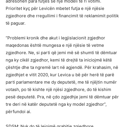
adresohen para futjes së një modeli të ri votimi.
Prioritet kyç për Levicën mbetet futja e një njësie
zgjedhore dhe rregullimi i financimit të reklamimit politik
të paguar.
“Problemi kronik dhe akut i legjislacionit zgjedhor
maqedonas është mungesa e një njësie të vetme
zgjedhore. Ne, si parti që jemi më së shumti të dëmtuar
nga ky cikël zgjedhor, kemi të drejtë ta iniciojmë këtë
çështje dhe ta ngremë lart në agjendë. Për krahasim, në
zgjedhjet e vitit 2020, kur Levica u bë për herë të parë
parti parlamentare me dy deputetë, me të njëjtin numër
votash, po të kishte një njësi zgjedhore, do të kishim
pesë deputetë. Pra, në çdo zgjedhje jemi të dëmtuar për
tre deri në katër deputetë nga ky model zgjedhor”,
përfundoi ai.
SDSM: Nuk do të lejojmë grabitje zgjedhore