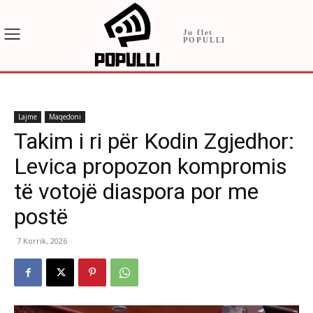
Ju flet
POPULLI
Lajme
Maqedoni
Takim i ri për Kodin Zgjedhor:
Levica propozon kompromis
të votojë diaspora por me
postë
7 Korrik, 2026