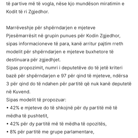
të partive më të vogla, nëse kjo mundëson miratimin e
Kodit të ri Zgjedhor.
Marrëveshje për shpërndarjen e mjeteve
Pjesëmarrësit në grupin punues për Kodin Zgjedhor,
sipas informacioneve të para, kanë arritur pajtim rreth
modelit për shpërndarjen e mjeteve buxhetore të
destinuara për zgjedhjet.
Sipas propozimit, numri i deputetëve do të jetë kriteri
bazë për shpërndarjen e 97 për qind të mjeteve, ndërsa
3 për qind do të ndahen për partitë që nuk kanë deputetë
në Kuvend.
Sipas modelit të propozuar:
• 42% e mjeteve do të shkojnë për dy partitë më të
mëdha të pushtetit,
• 42% për dy partitë më të mëdha të opozitës,
• 8% për partitë me grupe parlamentare,