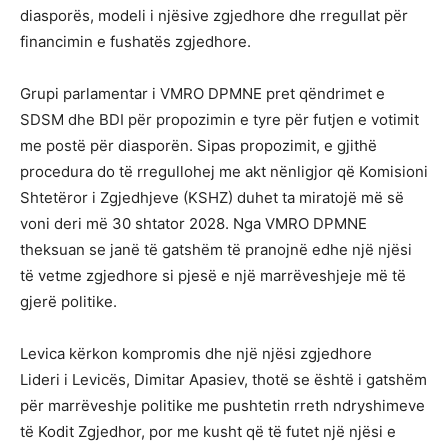
diasporës, modeli i njësive zgjedhore dhe rregullat për
financimin e fushatës zgjedhore.
Grupi parlamentar i VMRO DPMNE pret qëndrimet e
SDSM dhe BDI për propozimin e tyre për futjen e votimit
me postë për diasporën. Sipas propozimit, e gjithë
procedura do të rregullohej me akt nënligjor që Komisioni
Shtetëror i Zgjedhjeve (KSHZ) duhet ta miratojë më së
voni deri më 30 shtator 2028. Nga VMRO DPMNE
theksuan se janë të gatshëm të pranojnë edhe një njësi
të vetme zgjedhore si pjesë e një marrëveshjeje më të
gjerë politike.
Levica kërkon kompromis dhe një njësi zgjedhore
Lideri i Levicës, Dimitar Apasiev, thotë se është i gatshëm
për marrëveshje politike me pushtetin rreth ndryshimeve
të Kodit Zgjedhor, por me kusht që të futet një njësi e