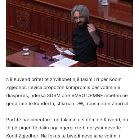
Në Kuvend pritet të zhvillohet një takim i ri për Kodin
Zgjedhor. Levica propozon kompromis për votimin e
diasporës, ndërsa SDSM dhe VMRO DPMNE mbeten në
qëndrime të kundërta, shkruan DW, transmeton Zhurnal.
Partitë parlamentare, në takimin e sotëm në Kuvend, do
të përpiqen të dalin nga ngërçi rreth ndryshimeve të
Kodit Zgjedhor. Në fokus të bisedimeve janë votimi i