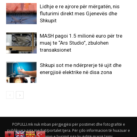
Lidhje e re ajrore për mërgatën, nis
fluturimi direkt mes Gjenevës dhe
Shkupit
MASH pagoi 1.5 milionë euro për tre
muaj te “Ars Studio”, zbulohen
transaksionet
Shkupi sot me ndërprerje të ujit dhe
energjisë elektrike në disa zona
POPULLI.mk nuk mban përgjegjësi për postimet dhe fotografitë e
publikuara nga mediat/portalet tjera. Për çdo informacion të huazuar e
keni edhe citimin e burimit nga ku është marrë lajmi.