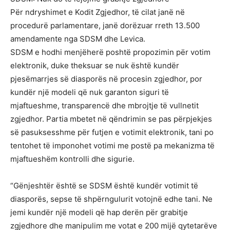
Për ndryshimet e Kodit Zgjedhor, të cilat janë në
procedurë parlamentare, janë dorëzuar rreth 13.500
amendamente nga SDSM dhe Levica.
SDSM e hodhi menjëherë poshtë propozimin për votim
elektronik, duke theksuar se nuk është kundër
pjesëmarrjes së diasporës në procesin zgjedhor, por
kundër një modeli që nuk garanton siguri të
mjaftueshme, transparencë dhe mbrojtje të vullnetit
zgjedhor. Partia mbetet në qëndrimin se pas përpjekjes
së pasuksesshme për futjen e votimit elektronik, tani po
tentohet të imponohet votimi me postë pa mekanizma të
mjaftueshëm kontrolli dhe sigurie.
“Gënjeshtër është se SDSM është kundër votimit të
diasporës, sepse të shpërngulurit votojnë edhe tani. Ne
jemi kundër një modeli që hap derën për grabitje
zgjedhore dhe manipulim me votat e 200 mijë qytetarëve