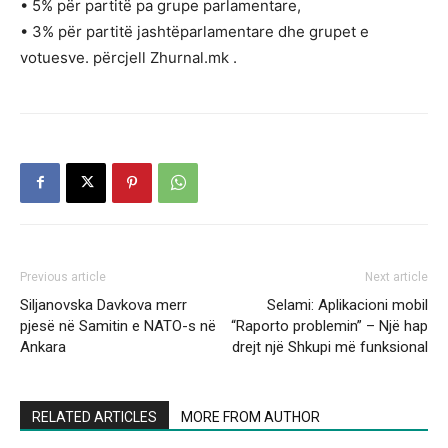
• 5% për partitë pa grupe parlamentare,
• 3% për partitë jashtëparlamentare dhe grupet e
votuesve. përcjell Zhurnal.mk .
Previous article
Next article
Siljanovska Davkova merr
Selami: Aplikacioni mobil
pjesë në Samitin e NATO-s në
“Raporto problemin” – Një hap
Ankara
drejt një Shkupi më funksional
RELATED ARTICLES
MORE FROM AUTHOR