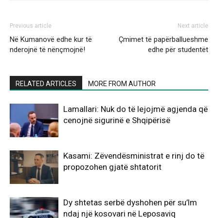
Previous article
Next article
Në Kumanovë edhe kur të
Çmimet të papërballueshme
nderojnë të nënçmojnë!
edhe për studentët
RELATED ARTICLES
MORE FROM AUTHOR
Lamallari: Nuk do të lejojmë agjenda që
cenojnë sigurinë e Shqipërisë
Kasami: Zëvendësministrat e rinj do të
propozohen gjatë shtatorit
Dy shtetas serbë dyshohen për su’lm
ndaj një kosovari në Leposaviq