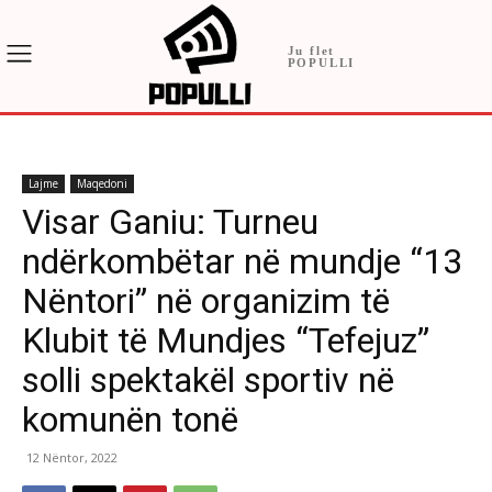
Ju flet
POPULLI
Lajme
Maqedoni
Visar Ganiu: Turneu
ndërkombëtar në mundje “13
Nëntori” në organizim të
Klubit të Mundjes “Tefejuz”
solli spektakël sportiv në
komunën tonë
12 Nëntor, 2022