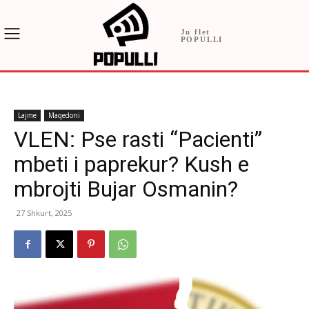
Ju flet
POPULLI
Lajme
Maqedoni
VLEN: Pse rasti “Pacienti”
mbeti i paprekur? Kush e
mbrojti Bujar Osmanin?
27 Shkurt, 2025