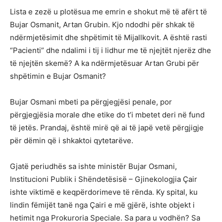
Lista e zezë u plotësua me emrin e shokut më të afërt të
Bujar Osmanit, Artan Grubin. Kjo ndodhi për shkak të
ndërmjetësimit dhe shpëtimit të Mijallkovit. A është rasti
“Pacienti” dhe ndalimi i tij i lidhur me të njejtët njerëz dhe
të njejtën skemë? A ka ndërmjetësuar Artan Grubi për
shpëtimin e Bujar Osmanit?
Bujar Osmani mbeti pa përgjegjësi penale, por
përgjegjësia morale dhe etike do t’i mbetet deri në fund
të jetës. Prandaj, është mirë që ai të japë vetë përgjigje
për dëmin që i shkaktoi qytetarëve.
Gjatë periudhës sa ishte ministër Bujar Osmani,
Institucioni Publik i Shëndetësisë – Gjinekologjia Çair
ishte viktimë e keqpërdorimeve të rënda. Ky spital, ku
lindin fëmijët tanë nga Çairi e më gjërë, ishte objekt i
hetimit nga Prokuroria Speciale. Sa para u vodhën? Sa