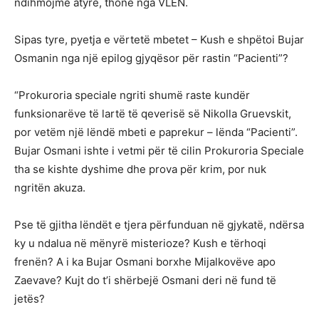
ndihmojmë atyre, thonë nga VLEN.
Sipas tyre, pyetja e vërtetë mbetet – Kush e shpëtoi Bujar
Osmanin nga një epilog gjyqësor për rastin “Pacienti”?
“Prokuroria speciale ngriti shumë raste kundër
funksionarëve të lartë të qeverisë së Nikolla Gruevskit,
por vetëm një lëndë mbeti e paprekur – lënda “Pacienti”.
Bujar Osmani ishte i vetmi për të cilin Prokuroria Speciale
tha se kishte dyshime dhe prova për krim, por nuk
ngritën akuza.
Pse të gjitha lëndët e tjera përfunduan në gjykatë, ndërsa
ky u ndalua në mënyrë misterioze? Kush e tërhoqi
frenën? A i ka Bujar Osmani borxhe Mijalkovëve apo
Zaevave? Kujt do t’i shërbejë Osmani deri në fund të
jetës?