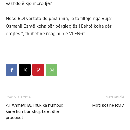
vazhdojë kjo mbrojtje?
Nëse BDI vërtetë do pastrimin, le të fillojë nga Bujar
Osmani! Është koha për përgjegjësi! Është koha për
drejtësi”, thuhet në reagimin e VLEN-it.
Previous article
Next article
Ali Ahmeti: BDI nuk ka humbur,
Moti sot në RMV
kanë humbur shqiptarët dhe
proceset