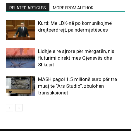
RELATED ARTICLES
MORE FROM AUTHOR
Kurti: Me LDK-në po komunikojmë
drejtpërdrejt, pa ndërmjetësues
Lidhje e re ajrore për mërgatën, nis
fluturimi direkt mes Gjenevës dhe
Shkupit
MASH pagoi 1.5 milionë euro për tre
muaj te “Ars Studio”, zbulohen
transaksionet