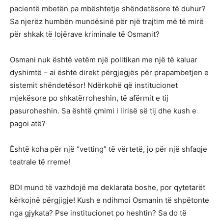
pacientë mbetën pa mbështetje shëndetësore të duhur?
Sa njerëz humbën mundësinë për një trajtim më të mirë
për shkak të lojërave kriminale të Osmanit?
Osmani nuk është vetëm një politikan me një të kaluar
dyshimtë – ai është direkt përgjegjës për prapambetjen e
sistemit shëndetësor! Ndërkohë që institucionet
mjekësore po shkatërroheshin, të afërmit e tij
pasuroheshin. Sa është çmimi i lirisë së tij dhe kush e
pagoi atë?
Është koha për një “vetting” të vërtetë, jo për një shfaqje
teatrale të rreme!
BDI mund të vazhdojë me deklarata boshe, por qytetarët
kërkojnë përgjigje! Kush e ndihmoi Osmanin të shpëtonte
nga gjykata? Pse institucionet po heshtin? Sa do të