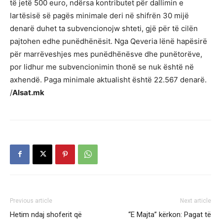
të jetë 500 euro, ndërsa kontributet për dallimin e
lartësisë së pagës minimale deri në shifrën 30 mijë
denarë duhet ta subvencionojw shteti, gjë për të cilën
pajtohen edhe punëdhënësit. Nga Qeveria lënë hapësirë
për marrëveshjes mes punëdhënësve dhe punëtorëve,
por lidhur me subvencionimin thonë se nuk është në
axhendë. Paga minimale aktualisht është 22.567 denarë.
/
Alsat.mk
Previous article
Next article
Hetim ndaj shoferit që
“E Majta” kërkon: Pagat të