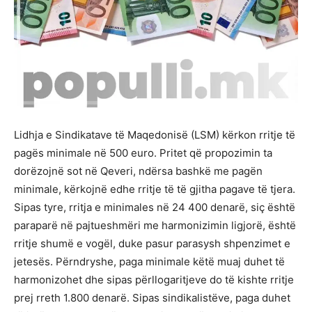
Lidhja e Sindikatave të Maqedonisë (LSM) kërkon rritje të
pagës minimale në 500 euro. Pritet që propozimin ta
dorëzojnë sot në Qeveri, ndërsa bashkë me pagën
minimale, kërkojnë edhe rritje të të gjitha pagave të tjera.
Sipas tyre, rritja e minimales në 24 400 denarë, siç është
paraparë në pajtueshmëri me harmonizimin ligjorë, është
rritje shumë e vogël, duke pasur parasysh shpenzimet e
jetesës. Përndryshe, paga minimale këtë muaj duhet të
harmonizohet dhe sipas përllogaritjeve do të kishte rritje
prej rreth 1.800 denarë. Sipas sindikalistëve, paga duhet