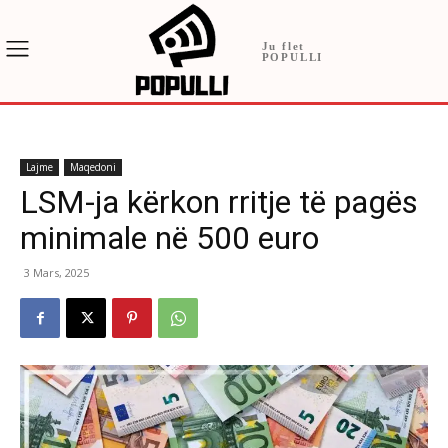
Ju flet
POPULLI
Lajme
Maqedoni
LSM-ja kërkon rritje të pagës
minimale në 500 euro
3 Mars, 2025