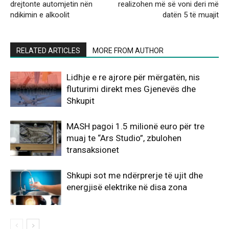
drejtonte automjetin nën
realizohen më së voni deri më
ndikimin e alkoolit
datën 5 të muajit
RELATED ARTICLES
MORE FROM AUTHOR
Lidhje e re ajrore për mërgatën, nis
fluturimi direkt mes Gjenevës dhe
Shkupit
MASH pagoi 1.5 milionë euro për tre
muaj te “Ars Studio”, zbulohen
transaksionet
Shkupi sot me ndërprerje të ujit dhe
energjisë elektrike në disa zona