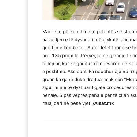
Marrje të përkohshme të patentës së shofer
paraqitjen e të dyshuarit në gjykatë janë ma
goditi një këmbësor. Autoritetet thonë se te
prej 1.35 promilë. Përveçse në gjendje të d
të lejuar, kur ka goditur këmbësoren që ka
e poshtme. Aksidenti ka ndodhur dje në rrug
gruan ka qenë duke drejtuar makinën “Merc
sigurimin e të dyshuarit gjatë procedurës nd
penale. Sipas veprës penale për të cilën a
muaj deri në pesë vjet. /
Alsat.mk