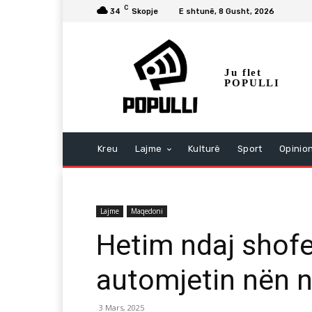
C
34
Skopje
E shtunë, 8 Gusht, 2026
Ju flet
POPULLI
Kreu
Lajme
Kulturë
Sport
Opinio
Lajme
Maqedoni
Hetim ndaj shofe
automjetin nën n
3 Mars, 2025