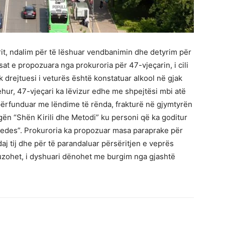
it, ndalim për të lëshuar vendbanimin dhe detyrim për
sat e propozuara nga prokuroria për 47-vjeçarin, i cili
k drejtuesi i veturës është konstatuar alkool në gjak
ehur, 47-vjeçari ka lëvizur edhe me shpejtësi mbi atë
 përfunduar me lëndime të rënda, frakturë në gjymtyrën
ën “Shën Kirili dhe Metodi” ku personi që ka goditur
edes”. Prokuroria ka propozuar masa paraprake për
aj tij dhe për të parandaluar përsëritjen e veprës
kuzohet, i dyshuari dënohet me burgim nga gjashtë