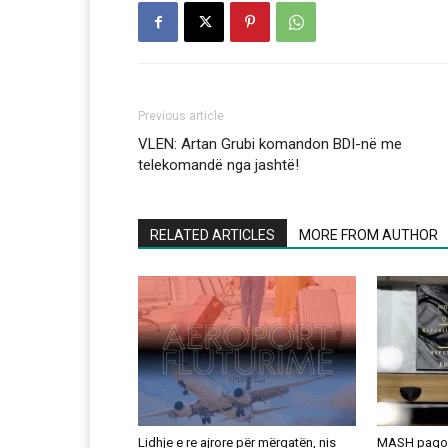
Previous article
VLEN: Artan Grubi komandon BDI-në me
telekomandë nga jashtë!
RELATED ARTICLES
MORE FROM AUTHOR
Lidhje e re ajrore për mërgatën, nis
MASH pagoi 