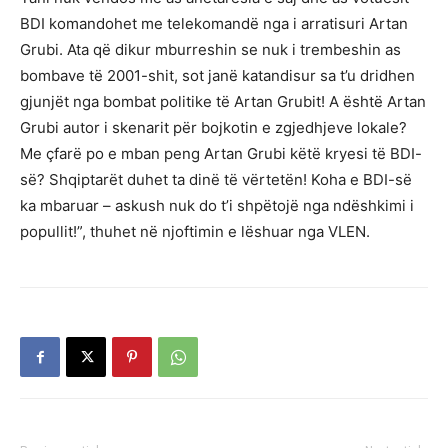
BDI komandohet me telekomandë nga i arratisuri Artan
Grubi. Ata që dikur mburreshin se nuk i trembeshin as
bombave të 2001-shit, sot janë katandisur sa t’u dridhen
gjunjët nga bombat politike të Artan Grubit! A është Artan
Grubi autor i skenarit për bojkotin e zgjedhjeve lokale?
Me çfarë po e mban peng Artan Grubi këtë kryesi të BDI-
së? Shqiptarët duhet ta dinë të vërtetën! Koha e BDI-së
ka mbaruar – askush nuk do t’i shpëtojë nga ndëshkimi i
popullit!”, thuhet në njoftimin e lëshuar nga VLEN.